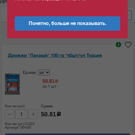
Дрожжи "Пакмай"
По алфавиту
600
Понятно, больше не показывать.
i
Дрожжи "Пакмай" 100 гр *40шт/уп Турция
Ед.изм:
50.81
c
за 1 шт
Кол-во (шт):
Сумма:
50.81
c
Кол-во (уп.)
0.025
Артикул: 00450