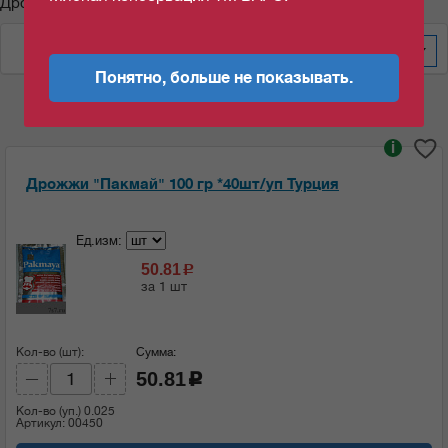
Дрожжи "Пакмай"
По цене за уп/меш
60
Понятно, больше не показывать.
i
Дрожжи "Пакмай" 100 гр *40шт/уп Турция
Ед.изм:
50.81
c
за 1 шт
Кол-во (шт):
Сумма:
50.81
c
Кол-во (уп.)
0.025
Артикул: 00450