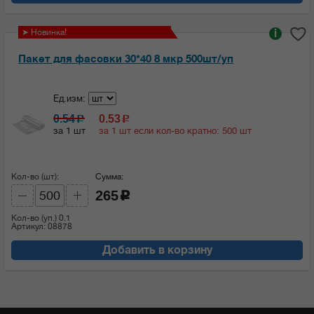
➤ Новинка!
i
Пакет для фасовки 30*40 8 мкр 500шт/уп
Ед.изм:
0.54
0.53
c
c
за 1 шт
за 1 шт если кол-во кратно: 500 шт
Кол-во (шт):
Сумма:
265
c
Кол-во (уп.)
0.1
Артикул: 08878
Добавить в корзину