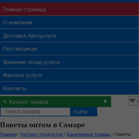
Главная
страница
О компании
Доставка
Автоуслуги
Поставщикам
Хранение
склад.услуги
Фасовка
услуги
Контакты
❤
≡
▼
Каталог товаров
1
Пакеты оптом в Самаре
Главная
/
Каталог продуктов
/
Бакалейные товары
/
Пакеты