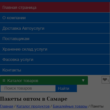
Главная
страница
О компании
Доставка
Автоуслуги
Поставщикам
Хранение
склад.услуги
Фасовка
услуги
Контакты
❤
≡
▼
Каталог товаров
1
Пакеты оптом в Самаре
Главная
/
Каталог продуктов
/
Бакалейные товары
/
Пакеты