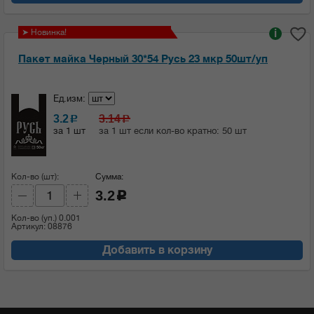
➤ Новинка!
i
Пакет майка Черный 30*54 Русь 23 мкр 50шт/уп
Ед.изм:
3.2
3.14
c
c
за 1 шт
за 1 шт если кол-во кратно: 50 шт
Кол-во (шт):
Сумма:
3.2
c
Кол-во (уп.)
0.001
Артикул: 08876
Добавить в корзину