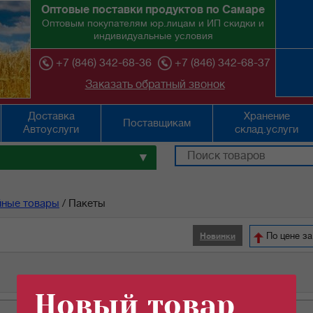
Оптовые поставки продуктов по Самаре
Оптовым покупателям юр.лицам и ИП скидки и
индивидуальные условия
+7 (846) 342-68-36
+7 (846) 342-68-37
Заказать обратный звонок
Доставка
Хранение
Поставщикам
Автоуслуги
склад.услуги
▼
йные товары
/
Пакеты
По цене з
Новинки
Новый товар
ед.изм
цена
кол-во