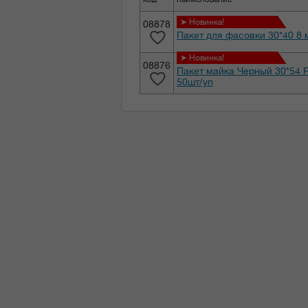
➤ Новинка!
08878
Пакет для фасовки 30*40 8 
➤ Новинка!
08876
Пакет майка Черный 30*54 Р
50шт/уп