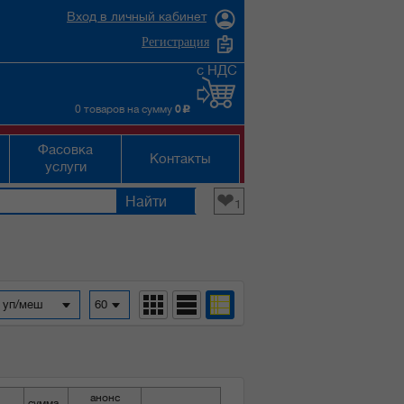
Вход в личный кабинет
Регистрация
с НДС
0 товаров на сумму
0
c
Фасовка
Контакты
услуги
❤
1
а уп/меш
60
анонс
сумма