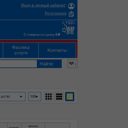
Вход в личный кабинет
Регистрация
с НДС
0 товаров на сумму
0
c
Фасовка
Контакты
услуги
❤
1
 шт/кг
100
анонс
сумма