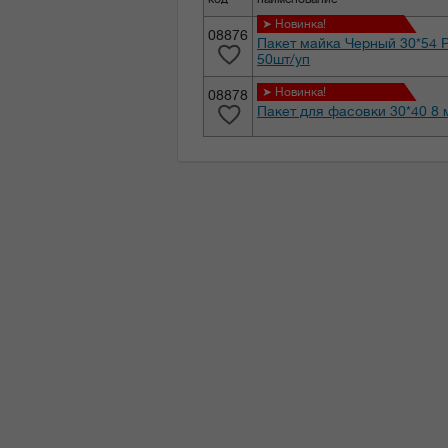
➤ Новинка!
08876
Пакет майка Черный 30*54 Р
50шт/уп
➤ Новинка!
08878
Пакет для фасовки 30*40 8 