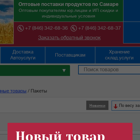
Оптовые поставки продуктов по Самаре
Оптовым покупателям юр.лицам и ИП скидки и
индивидуальные условия
+7 (846) 342-68-36
+7 (846) 342-68-37
Заказать обратный звонок
Доставка
Хранение
Поставщикам
Автоуслуги
склад.услуги
▼
йные товары
/
Пакеты
По весу за
Новинки
Новый товар
ед.изм
цена
кол-во