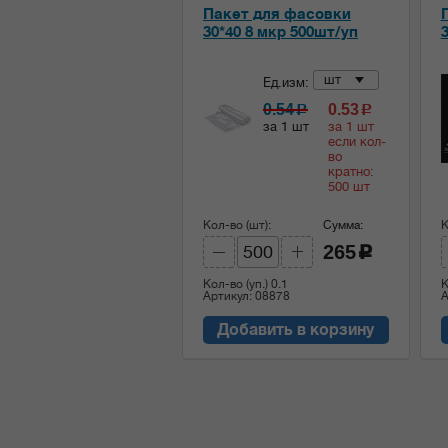
Пакет для фасовки
30*40 8 мкр 500шт/уп
3
шт
Ед.изм:
0.54
0.53
c
c
за 1 шт
за 1 шт
если кол-
во
кратно:
500 шт
Кол-во (шт):
Сумма:
К
265
c
Кол-во (уп.)
0.1
К
Артикул: 08878
А
Добавить в корзину