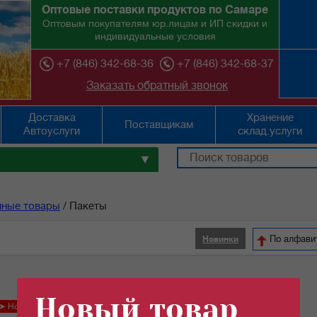
Оптовые поставки продуктов по Самаре
Оптовым покупателям юр.лицам и ИП скидки и
индивидуальные условия
+7 (846) 342-68-36
+7 (846) 342-68-37
Заказать обратный звонок
Доставка
Хранение
Поставщикам
Автоуслуги
склад.услуги
▼
йные товары
/
Пакеты
По ал
Новинки
Новый товар
➤ Новинка!
i