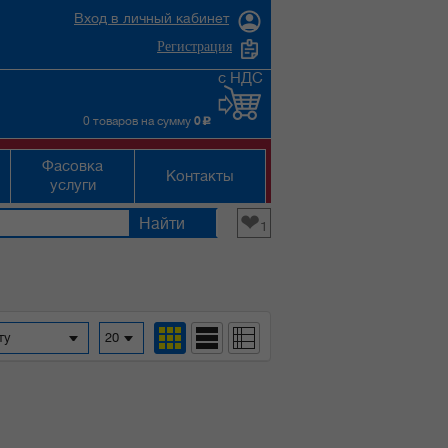
Вход в личный кабинет
Регистрация
с НДС
0 товаров на сумму
0
c
Фасовка
Контакты
услуги
❤
1
фавиту
20