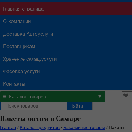
Главная
страница
О компании
Доставка
Автоуслуги
Поставщикам
Хранение
склад.услуги
Фасовка
услуги
Контакты
❤
≡
▼
Каталог товаров
1
Пакеты оптом в Самаре
Главная
/
Каталог продуктов
/
Бакалейные товары
/
Пакеты