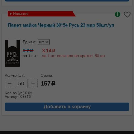
➤ Новинка!
i
Пакет майка Черный 30*54 Русь 23 мкр 50шт/уп
Ед.изм:
3.2
3.14
c
c
за 1 шт
за 1 шт если кол-во кратно: 50 шт
Кол-во (шт):
Сумма:
157
c
Кол-во (уп.)
0.05
Артикул: 08876
Добавить в корзину