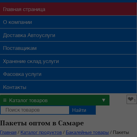
Главная
страница
О компании
Доставка
Автоуслуги
Поставщикам
Хранение
склад.услуги
Фасовка
услуги
Контакты
❤
≡
▼
Каталог товаров
1
Пакеты оптом в Самаре
Главная
/
Каталог продуктов
/
Бакалейные товары
/
Пакеты