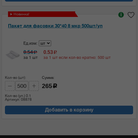
➤ Новинка!
i
Пакет для фасовки 30*40 8 мкр 500шт/уп
Ед.изм:
0.54
0.53
c
c
за 1 шт
за 1 шт если кол-во кратно: 500 шт
Кол-во (шт):
Сумма:
265
c
Кол-во (уп.)
0.1
Артикул: 08878
Добавить в корзину