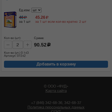
Ед.изм:
46
45.26
c
c
за 1 шт
за 1 шт если кол-во кратно: 2 шт
Кол-во (шт):
Сумма:
90.52
c
Кол-во (уп.)
0.143
Артикул: 07242
Добавить в корзину
© ООО «ФУД»
Карта сайта
+7 (846) 342-68-36, 342-68-37
Политика персональных данных
СОУТ