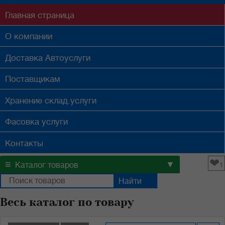
Главная
страница
О компании
Доставка
Автоуслуги
Поставщикам
Хранение
склад.услуги
Фасовка
услуги
Контакты
❤
≡
▼
Каталог товаров
1
Весь каталог по товару