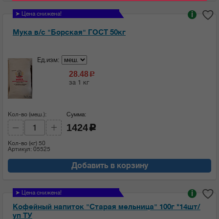
➤ Цена снижена!
i
Мука в/с "Борская" ГОСТ 50кг
Ед.изм:
28.48
c
за 1 кг
Кол-во (меш.):
Сумма:
1424
c
Кол-во (кг)
50
Артикул: 05525
Добавить в корзину
➤ Цена снижена!
i
Кофейный напиток "Старая мельница" 100г *14шт/
уп ТУ