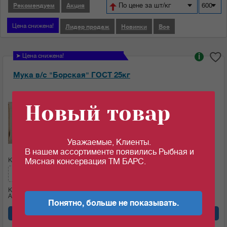
По цене за шт/кг
600
Рекомендуем
Акция
Цена снижена!
Лидер продаж
Новинки
Все
➤ Цена снижена!
i
Мука в/с "Борская" ГОСТ 25кг
Ед.изм:
Новый товар
28.25
c
за 1 кг
Уважаемые, Клиенты.
В нашем ассортименте появились Рыбная и
Кол-во (меш.):
Сумма:
Мясная консервация ТМ БАРС.
706.25
c
Кол-во (кг)
25
Артикул: 09243
Понятно, больше не показывать.
Добавить в корзину