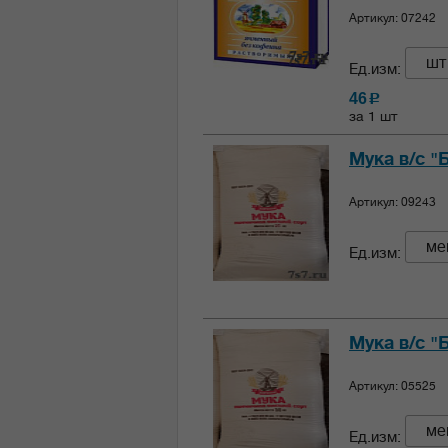
Артикул: 07242
шт
Ед.изм:
46
c
за 1 шт
Мука в/с "
Артикул: 09243
ме
Ед.изм:
Мука в/с "
Артикул: 05525
ме
Ед.изм: