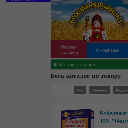
Главная
О компании
страница
≡
Каталог товаров
Весь каталог по товару
Все
Новинки
Лидер
Кофейный 
100г *14шт