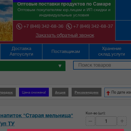
Оптовые поставки продуктов по Самаре
Оптовым покупателям юр.лицам и ИП скидки и
индивидуальные условия
+7 (846) 342-68-36
+7 (846) 342-68-37
Заказать обратный звонок
Доставка
Хранение
Поставщикам
Автоуслуги
склад.услуги
▼
По дате и
 продаж
Цена снижена!
Акция
Рекомендуем
Кол-во (шт):
напиток "Старая мельница"
/уп ТУ
Кол-во (уп.)
0.071