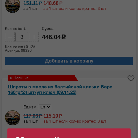
151.11
148.68
c
c
за 1 шт
за 1 шт если кол-во кратно: 3 шт
Кол-во (шт):
Сумма:
446.04
c
Кол-во (уп.)
0.125
Артикул: 09330
Добавить в корзину
➤ Новинка!
Шпроты в масле из балтийской кильки Барс
160гр*24 шт/уп ключ (09.11.25)
Ед.изм:
117.06
115.19
c
c
за 1 шт
за 1 шт если кол-во кратно: 3 шт