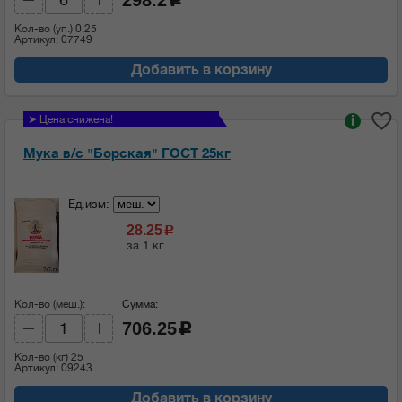
Кол-во (уп.)
0.25
Артикул: 07749
Добавить в корзину
➤ Цена снижена!
i
Мука в/с "Борская" ГОСТ 25кг
Ед.изм:
28.25
c
за 1 кг
Кол-во (меш.):
Сумма:
706.25
c
Кол-во (кг)
25
Артикул: 09243
Добавить в корзину