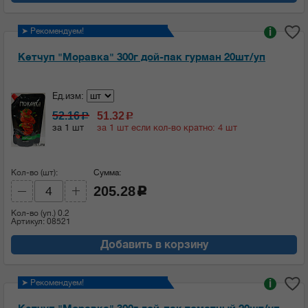
➤ Рекомендуем!
i
Кетчуп "Моравка" 300г дой-пак гурман 20шт/уп
Ед.изм:
52.16
51.32
c
c
за 1 шт
за 1 шт если кол-во кратно: 4 шт
Кол-во (шт):
Сумма:
205.28
c
Кол-во (уп.)
0.2
Артикул: 08521
Добавить в корзину
➤ Рекомендуем!
i