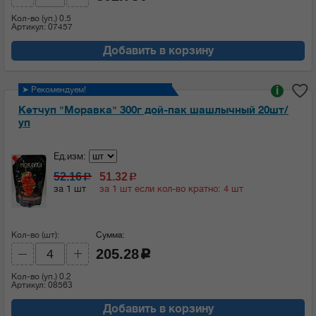
Кол-во (уп.)
0.5
Артикул: 07457
Добавить в корзину
➤ Рекомендуем!
i
Кетчуп "Моравка" 300г дой-пак шашлычный 20шт/
уп
Ед.изм:
52.16
51.32
c
c
за 1 шт
за 1 шт если кол-во кратно: 4 шт
Кол-во (шт):
Сумма:
205.28
c
Кол-во (уп.)
0.2
Артикул: 08563
Добавить в корзину