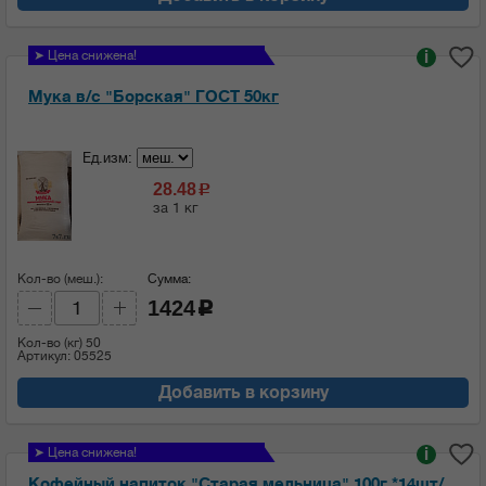
➤ Цена снижена!
i
Мука в/с "Борская" ГОСТ 50кг
Ед.изм:
28.48
c
за 1 кг
Кол-во (меш.):
Сумма:
1424
c
Кол-во (кг)
50
Артикул: 05525
Добавить в корзину
➤ Цена снижена!
i
Кофейный напиток "Старая мельница" 100г *14шт/