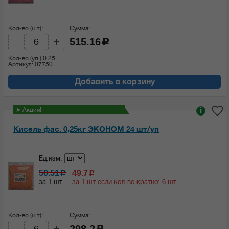
Кол-во (шт):
Сумма:
515.16
c
Кол-во (уп.)
0.25
Артикул: 07750
Добавить в корзину
➤ Акция!
i
Кисель фас. 0,25кг ЭКОНОМ 24 шт/уп
Ед.изм:
50.51
49.7
c
c
за 1 шт
за 1 шт если кол-во кратно: 6 шт
Кол-во (шт):
Сумма:
298.2
c