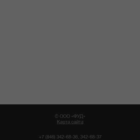
© ООО «ФУД»
Карта сайта
+7 (846) 342-68-36, 342-68-37