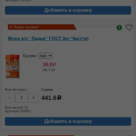
Добавить в корзину
➤ Лидер продаж!
i
Мука в/с "Ладья" ГОСТ 2кг *6шт/уп
Ед.изм:
36.8
c
за 1 кг
Кол-во (пал.):
Сумма:
441.6
c
Кол-во (кг)
12
Артикул: 04651
Добавить в корзину