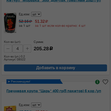
Кетчуп "Моравка" 300г дой-пак томатный 20шт/уп
Ед.изм:
52.16
51.32
c
c
за 1 шт
за 1 шт если кол-во кратно: 4 шт
Кол-во (шт):
Сумма:
205.28
c
Кол-во (уп.)
0.2
Артикул: 08522
Добавить в корзину
➤ Рекомендуем!
i
Гречневая крупа "Царь" 400 гр(5 пакетов) 6 кор /уп
Ед.изм: