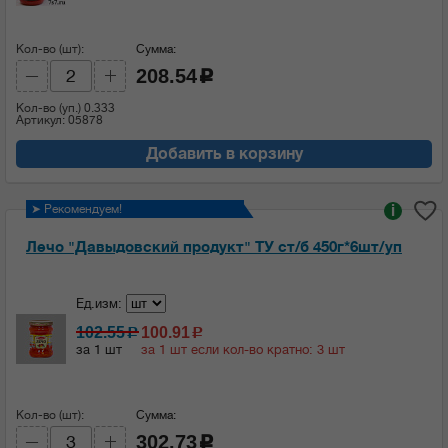
Кол-во (шт):
Сумма:
208.54
c
Кол-во (уп.)
0.333
Артикул: 05878
Добавить в корзину
➤ Рекомендуем!
i
Лечо "Давыдовский продукт" ТУ ст/б 450г*6шт/уп
Ед.изм:
102.55
100.91
c
c
за 1 шт
за 1 шт если кол-во кратно: 3 шт
Кол-во (шт):
Сумма:
302.73
c