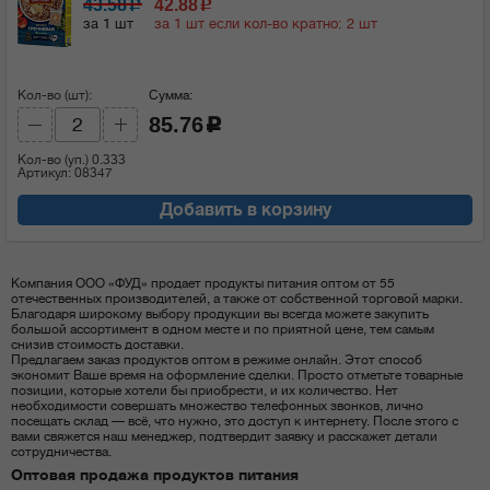
43.58
42.88
c
c
за 1 шт
за 1 шт если кол-во кратно: 2 шт
Кол-во (шт):
Сумма:
85.76
c
Кол-во (уп.)
0.333
Артикул: 08347
Добавить в корзину
Компания ООО «ФУД» продает продукты питания оптом от 55
отечественных производителей, а также от собственной торговой марки.
Благодаря широкому выбору продукции вы всегда можете закупить
большой ассортимент в одном месте и по приятной цене, тем самым
снизив стоимость доставки.
Предлагаем заказ продуктов оптом в режиме онлайн. Этот способ
экономит Ваше время на оформление сделки. Просто отметьте товарные
позиции, которые хотели бы приобрести, и их количество. Нет
необходимости совершать множество телефонных звонков, лично
посещать склад — всё, что нужно, это доступ к интернету. После этого с
вами свяжется наш менеджер, подтвердит заявку и расскажет детали
сотрудничества.
Оптовая продажа продуктов питания