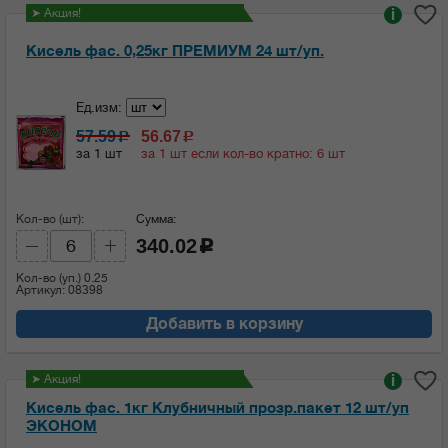
➤ Акция!
i
Кисель фас. 0,25кг ПРЕМИУМ 24 шт/уп.
Ед.изм:
57.59
56.67
c
c
за 1 шт
за 1 шт если кол-во кратно: 6 шт
Кол-во (шт):
Сумма:
340.02
c
Кол-во (уп.)
0.25
Артикул: 08398
Добавить в корзину
➤ Акция!
i
Кисель фас. 1кг Клубничный прозр.пакет 12 шт/уп
ЭКОНОМ