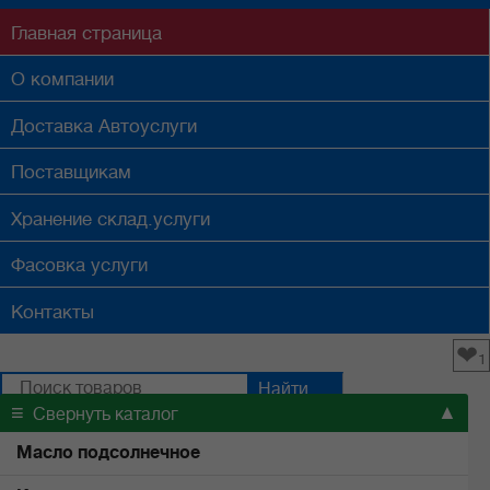
Главная
страница
О компании
Доставка
Автоуслуги
Поставщикам
Хранение
склад.услуги
Фасовка
услуги
Контакты
❤
1
≡
▲
Свернуть каталог
Масло подсолнечное