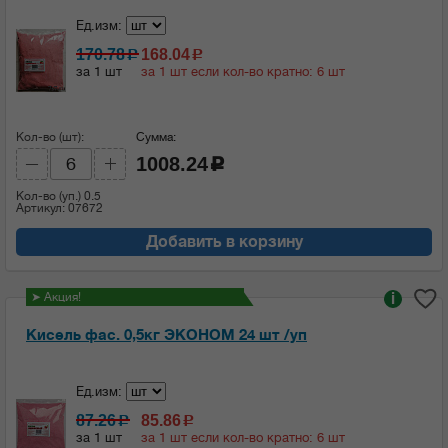
Ед.изм:
170.78
168.04
c
c
за 1 шт
за 1 шт если кол-во кратно: 6 шт
Кол-во (шт):
Сумма:
1008.24
c
Кол-во (уп.)
0.5
Артикул: 07672
Добавить в корзину
➤ Акция!
i
Кисель фас. 0,5кг ЭКОНОМ 24 шт /уп
Ед.изм:
87.26
85.86
c
c
за 1 шт
за 1 шт если кол-во кратно: 6 шт