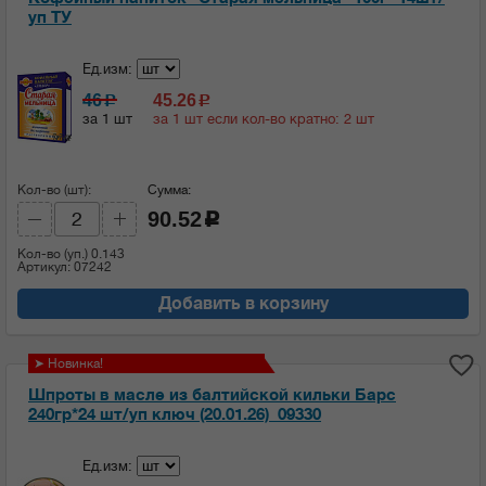
уп ТУ
Ед.изм:
46
45.26
c
c
за 1 шт
за 1 шт если кол-во кратно: 2 шт
Кол-во (шт):
Сумма:
90.52
c
Кол-во (уп.)
0.143
Артикул: 07242
Добавить в корзину
➤ Новинка!
Шпроты в масле из балтийской кильки Барс
240гр*24 шт/уп ключ (20.01.26)_09330
Ед.изм: