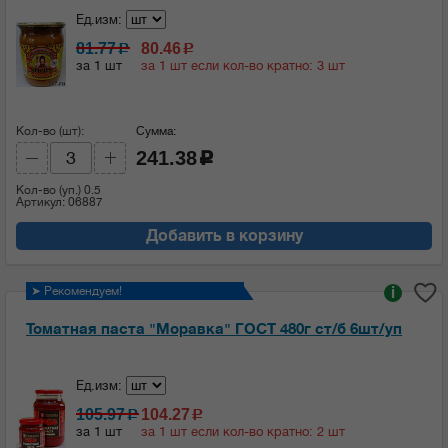
Ед.изм:
81.77
80.46
c
c
за 1 шт
за 1 шт если кол-во кратно: 3 шт
Кол-во (шт):
Сумма:
241.38
c
Кол-во (уп.)
0.5
Артикул: 06887
Добавить в корзину
➤ Рекомендуем!
i
Томатная паста "Моравка" ГОСТ 480г ст/б 6шт/уп
Ед.изм:
105.97
104.27
c
c
за 1 шт
за 1 шт если кол-во кратно: 2 шт