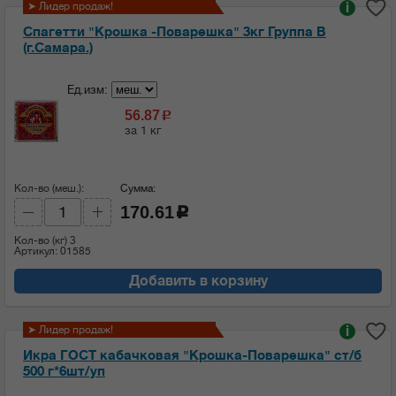
➤ Лидер продаж!
i
Спагетти "Крошка -Поварешка" 3кг Группа В
(г.Самара.)
Ед.изм:
56.87
c
за 1 кг
Кол-во (меш.):
Сумма:
170.61
c
Кол-во (кг)
3
Артикул: 01585
Добавить в корзину
➤ Лидер продаж!
i
Икра ГОСТ кабачковая "Крошка-Поварешка" ст/б
500 г*6шт/уп