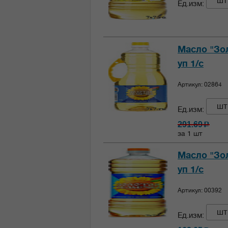
шт
Ед.изм:
Масло "Зол
уп 1/с
Артикул: 02864
шт
Ед.изм:
291.69
c
за 1 шт
Масло "Зол
уп 1/с
Артикул: 00392
шт
Ед.изм: