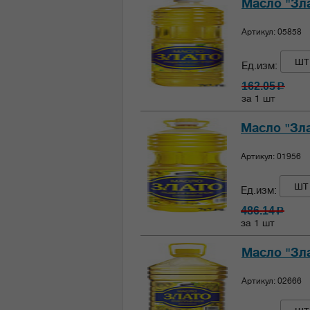
Масло "Зла
Артикул: 05858
шт
Ед.изм:
162.05
c
за 1 шт
Масло "Зла
Артикул: 01956
шт
Ед.изм:
486.14
c
за 1 шт
Масло "Зла
Артикул: 02666