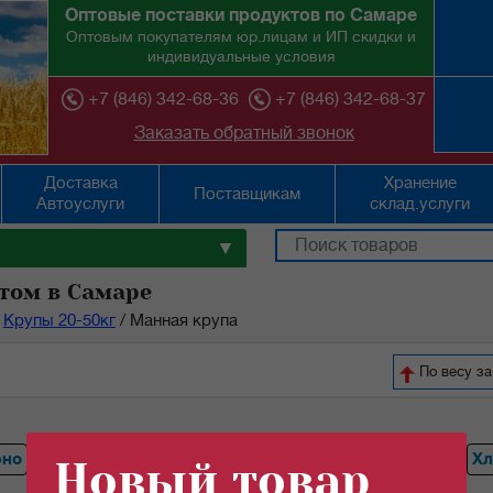
Оптовые поставки продуктов по Самаре
Оптовым покупателям юр.лицам и ИП скидки и
индивидуальные условия
+7 (846) 342-68-36
+7 (846) 342-68-37
Заказать обратный звонок
Доставка
Хранение
Поставщикам
Автоуслуги
склад.услуги
▼
том в Самаре
Крупы 20-50кг
/
Манная крупа
По весу за
ено
Горох
Перловая крупа
Гречка
Ячневая крупа
Хл
Новый товар