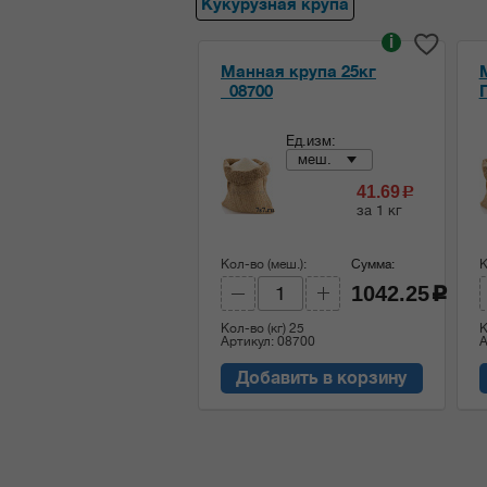
Кукурузная крупа
i
Манная крупа 25кг
_08700
Ед.изм:
меш.
41.69
c
за 1 кг
Кол-во (меш.):
Сумма:
К
1042.25
c
Кол-во (кг)
25
К
Артикул: 08700
А
Добавить в корзину