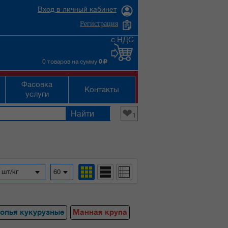
Вход в личный кабинет
Регистрация
с НДС
0 товаров на сумму
0
c
Фасовка
Контакты
услуги
❤
1
 шт/кг
60
опья кукурузные
Манная крупа