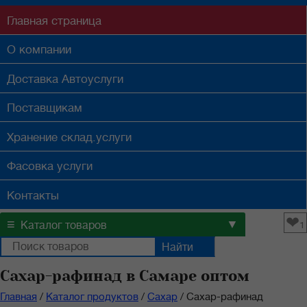
Главная
страница
О компании
Доставка
Автоуслуги
Поставщикам
Хранение
склад.услуги
Фасовка
услуги
Контакты
❤
≡
▼
Каталог товаров
1
Сахар-рафинад в Самаре оптом
Главная
/
Каталог продуктов
/
Сахар
/
Сахар-рафинад