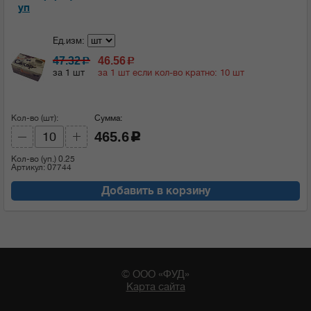
уп
Ед.изм:
47.32
46.56
c
c
за 1 шт
за 1 шт если кол-во кратно: 10 шт
Кол-во (шт):
Сумма:
465.6
c
Кол-во (уп.)
0.25
Артикул: 07744
Добавить в корзину
© ООО «ФУД»
Карта сайта