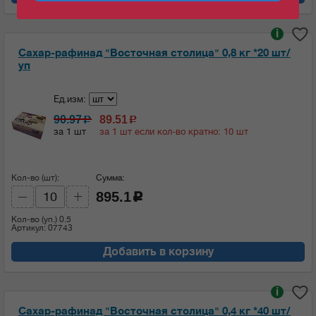
i
Сахар-рафинад "Восточная столица" 0,8 кг *20 шт/
уп
Ед.изм:
90.97
89.51
c
c
за 1 шт
за 1 шт если кол-во кратно: 10 шт
Кол-во (шт):
Сумма:
895.1
c
Кол-во (уп.)
0.5
Артикул: 07743
Добавить в корзину
i
Сахар-рафинад "Восточная столица" 0,4 кг *40 шт/