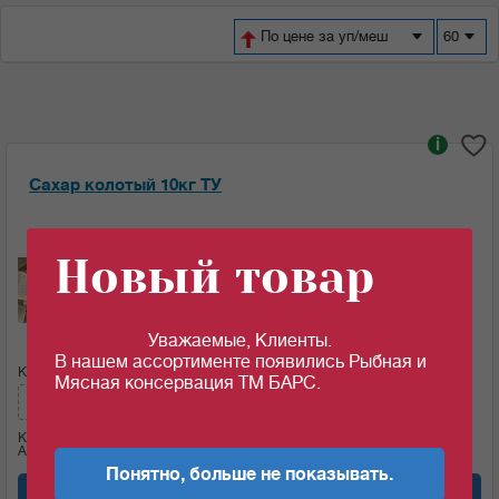
По цене за уп/меш
60
i
Сахар колотый 10кг ТУ
Ед.изм:
Новый товар
98.97
c
за 1 кг
Уважаемые, Клиенты.
В нашем ассортименте появились Рыбная и
Кол-во (меш.):
Сумма:
Мясная консервация ТМ БАРС.
989.7
c
Кол-во (кг)
10
Артикул: 07519
Понятно, больше не показывать.
Добавить в корзину