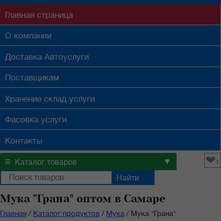
Главная
страница
О компании
Доставка
Автоуслуги
Поставщикам
Хранение
склад.услуги
Фасовка
услуги
Контакты
❤
≡
▼
Каталог товаров
1
Мука "Грана" оптом в Самаре
Главная
/
Каталог продуктов
/
Мука
/
Мука "Грана"