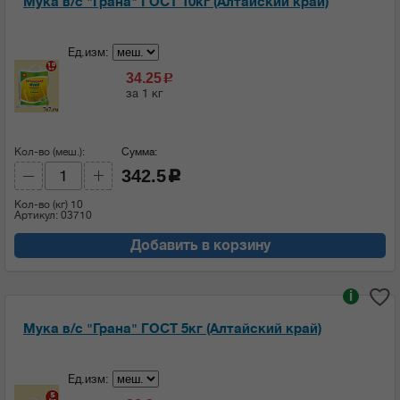
Мука в/с "Грана" ГОСТ 10кг (Алтайский край)
Ед.изм:
34.25
c
за 1 кг
Кол-во (меш.):
Сумма:
342.5
c
Кол-во (кг)
10
Артикул: 03710
Добавить в корзину
i
Мука в/с "Грана" ГОСТ 5кг (Алтайский край)
Ед.изм: