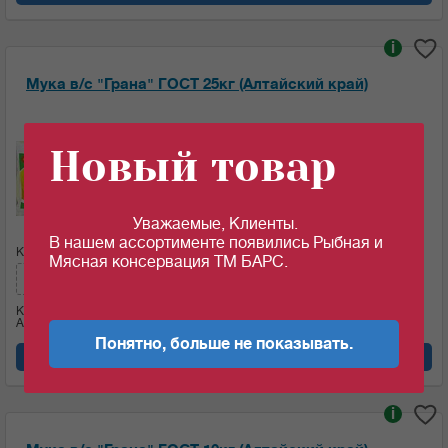
i
Мука в/с "Грана" ГОСТ 25кг (Алтайский край)
Ед.изм:
Новый товар
31.78
c
за 1 кг
Уважаемые, Клиенты.
В нашем ассортименте появились Рыбная и
Кол-во (меш.):
Сумма:
Мясная консервация ТМ БАРС.
794.5
c
Кол-во (кг)
25
Артикул: 03713
Понятно, больше не показывать.
Добавить в корзину
i