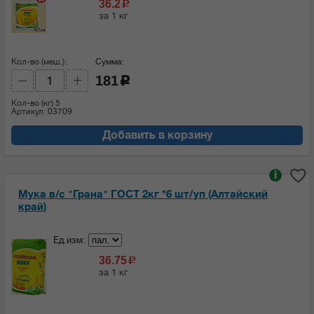
36.2
c
за 1 кг
Кол-во (меш.):
Сумма:
181
c
Кол-во (кг)
5
Артикул: 03709
Добавить в корзину
i
Мука в/с "Грана" ГОСТ 2кг *6 шт/уп (Алтайский
край)
Ед.изм:
36.75
c
за 1 кг