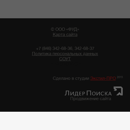
© ООО «ФУД»
Карта сайта
+7 (846) 342-68-36, 342-68-37
Политика персональных данных
СОУТ
16:48 08/08/2026
2015
Сделано в студии
Экстил-ПРО
Продвижение сайта
Главная
/
Каталог продуктов
/
Фруктово-Овощная консервация, закуски
/
Фруктово-овощная консервация "7 грядок"
/
Фасоль