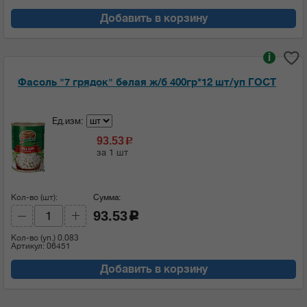
Добавить в корзину
i
Фасоль "7 грядок" белая ж/б 400гр*12 шт/уп ГОСТ
Ед.изм:
93.53
c
за 1 шт
Кол-во (шт):
Сумма:
93.53
c
Кол-во (уп.)
0.083
Артикул: 06451
Добавить в корзину