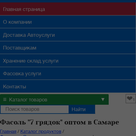
Главная
страница
О компании
Доставка
Автоуслуги
Поставщикам
Хранение
склад.услуги
Фасовка
услуги
Контакты
❤
≡
▼
Каталог товаров
1
Фасоль "7 грядок" оптом в Самаре
Главная
/
Каталог продуктов
/