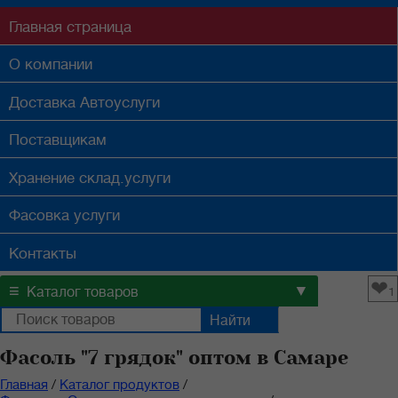
Главная
страница
О компании
Доставка
Автоуслуги
Поставщикам
Хранение
склад.услуги
Фасовка
услуги
Контакты
❤
≡
▼
Каталог товаров
1
Фасоль "7 грядок" оптом в Самаре
Главная
/
Каталог продуктов
/