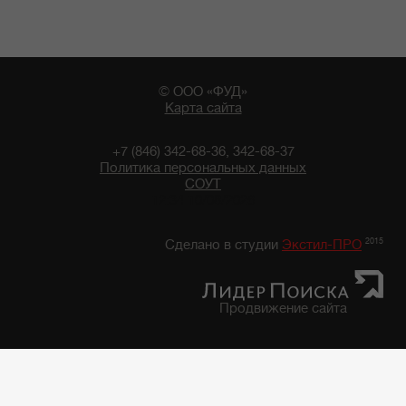
© ООО «ФУД»
Карта сайта
+7 (846) 342-68-36, 342-68-37
Политика персональных данных
СОУТ
12:34 10/08/2026
2015
Сделано в студии
Экстил-ПРО
Продвижение сайта
Главная
/
Каталог продуктов
/
Фруктово-Овощная консервация, закуски
/
Фруктово-овощная консервация "7 грядок"
/
Фасоль