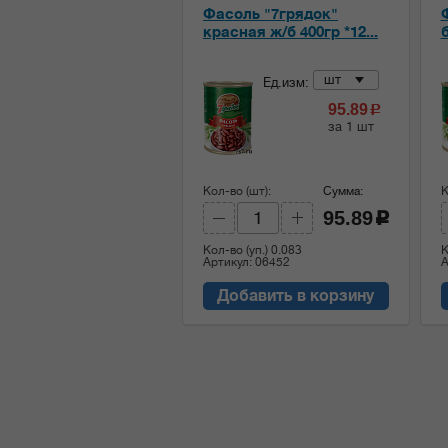
Фасоль "7грядок"
красная ж/б 400гр *12...
б
шт
Ед.изм:
95.89
c
за 1 шт
Кол-во (шт):
Сумма:
К
95.89
c
Кол-во (уп.)
0.083
К
Артикул: 06452
А
Добавить в корзину