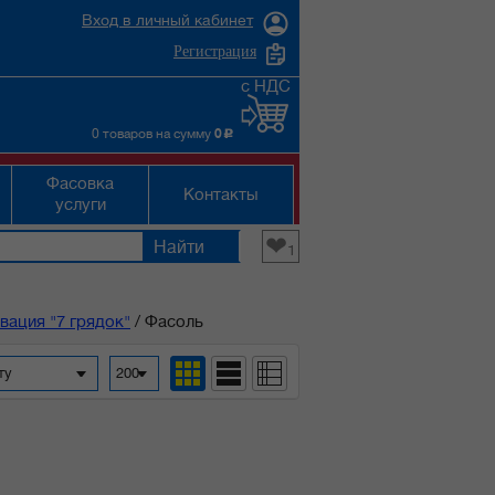
Вход в личный кабинет
Регистрация
с НДС
0 товаров на сумму
0
c
Фасовка
Контакты
услуги
❤
1
ация "7 грядок"
/
Фасоль
фавиту
200