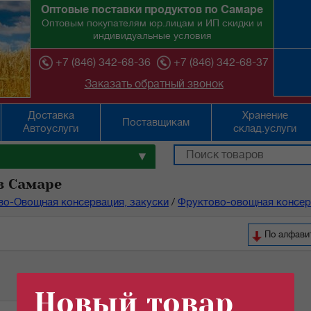
Оптовые поставки продуктов по Самаре
Оптовым покупателям юр.лицам и ИП скидки и
индивидуальные условия
+7 (846) 342-68-36
+7 (846) 342-68-37
Заказать обратный звонок
Доставка
Хранение
Поставщикам
Автоуслуги
склад.услуги
▼
в Самаре
во-Овощная консервация, закуски
/
Фруктово-овощная консерв
По ал
Новый товар
i