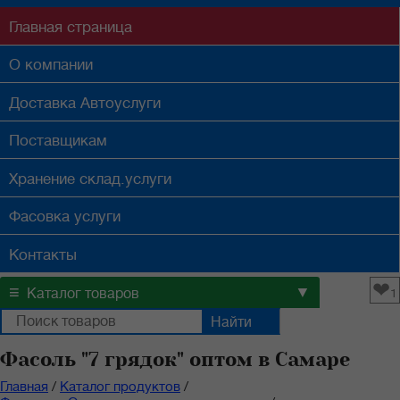
Главная
страница
О компании
Доставка
Автоуслуги
Поставщикам
Хранение
склад.услуги
Фасовка
услуги
Контакты
❤
≡
▼
Каталог товаров
1
Фасоль "7 грядок" оптом в Самаре
Главная
/
Каталог продуктов
/