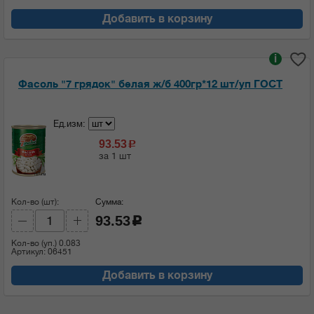
Добавить в корзину
i
Фасоль "7 грядок" белая ж/б 400гр*12 шт/уп ГОСТ
Ед.изм:
93.53
c
за 1 шт
Кол-во (шт):
Сумма:
93.53
c
Кол-во (уп.)
0.083
Артикул: 06451
Добавить в корзину