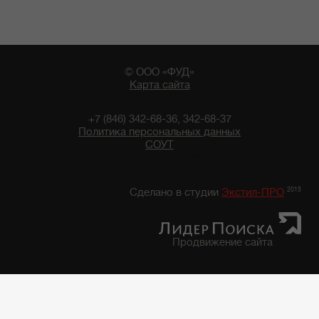
© ООО «ФУД»
Карта сайта
+7 (846) 342-68-36, 342-68-37
Политика персональных данных
СОУТ
20:01 06/08/2026
2015
Сделано в студии
Экстил-ПРО
Продвижение сайта
Главная
/
Каталог продуктов
/
Фруктово-Овощная консервация, закуски
/
Фруктово-овощная консервация "7 грядок"
/
Фасоль