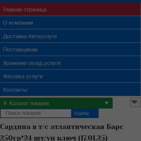
Главная
страница
О компании
Доставка
Автоуслуги
Поставщикам
Хранение
склад.услуги
Фасовка
услуги
Контакты
❤
≡
▼
Каталог товаров
1
Сардина в т/с атлантическая Барс
250гр*24 шт/уп ключ (17.01.25)