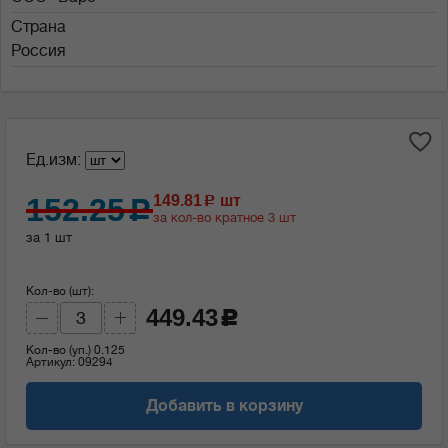
Страна
Россия
Ед.изм:
152.25
149.81
шт
c
c
за кол-во кратное 3 шт
за 1 шт
Кол-во (шт):
449.43
c
Кол-во (уп.)
0.125
Артикул: 09294
Добавить в корзину