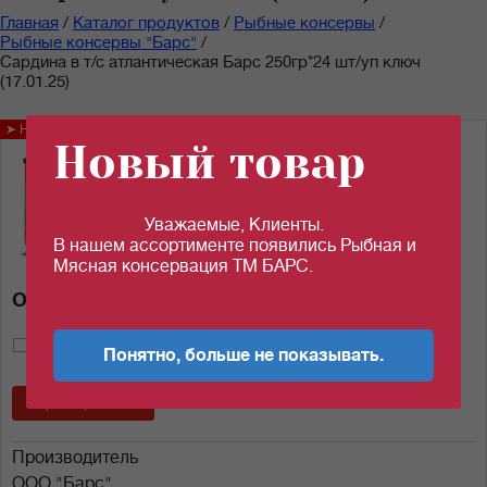
Главная
/
Каталог продуктов
/
Рыбные консервы
/
Рыбные консервы "Барс"
/
Сардина в т/с атлантическая Барс 250гр*24 шт/уп ключ
(17.01.25)
➤ Новинка!
Новый товар
Уважаемые, Клиенты.
В нашем ассортименте появились Рыбная и
Мясная консервация ТМ БАРС.
Описание товара
(Нет голосов)
Понятно, больше не показывать.
Характеристики
Производитель
ООО "Барс"