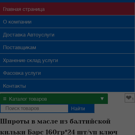
Главная
страница
О компании
Доставка
Автоуслуги
Поставщикам
Хранение
склад.услуги
Фасовка
услуги
Контакты
❤
≡
▼
Каталог товаров
1
Шпроты в масле из балтийской
кильки Барс 160гр*24 шт/уп ключ