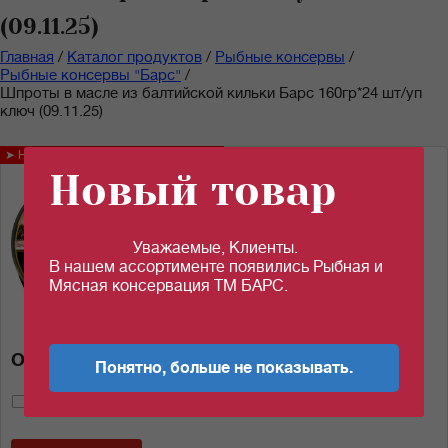
(09.11.25)
Главная
/
Каталог продуктов
/
Рыбные консервы
/
Рыбные консервы "Барс"
/
Шпроты в масле из балтийской кильки Барс 160гр*24 шт/уп
ключ (09.11.25)
➤ Новинка!
Новый товар
Уважаемые, Клиенты.
В нашем ассортименте появились Рыбная и
Мясная консервация ТМ БАРС.
Описание товара
Понятно, больше не показывать.
(Нет голосов)