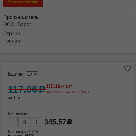
Характеристики
Производитель
ООО "Барс"
Страна
Россия
Ед.изм:
117.06
115.19
шт
c
c
за кол-во кратное 3 шт
за 1 шт
Кол-во (шт):
345.57
c
Кол-во (уп.)
0.125
Артикул: 09328