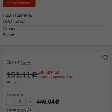
Характеристики
Производитель
ООО "Барс"
Страна
Россия
Ед.изм:
151.11
148.68
шт
c
c
за кол-во кратное 3 шт
за 1 шт
Кол-во (шт):
446.04
c
Кол-во (уп.)
0.125