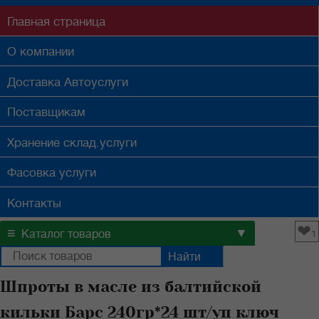
Главная
страница
О компании
Доставка
Автоуслуги
Поставщикам
Хранение
склад.услуги
Фасовка
услуги
Контакты
❤
≡
▼
Каталог товаров
1
Шпроты в масле из балтийской
кильки Барс 240гр*24 шт/уп ключ