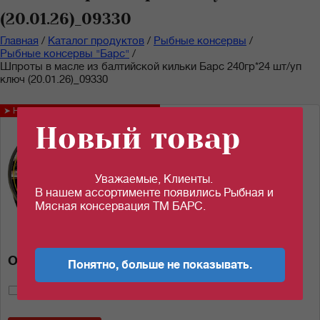
(20.01.26)_09330
Главная
/
Каталог продуктов
/
Рыбные консервы
/
Рыбные консервы "Барс"
/
Шпроты в масле из балтийской кильки Барс 240гр*24 шт/уп
ключ (20.01.26)_09330
➤ Новинка!
Новый товар
Уважаемые, Клиенты.
В нашем ассортименте появились Рыбная и
Мясная консервация ТМ БАРС.
Описание товара
Понятно, больше не показывать.
(Нет голосов)