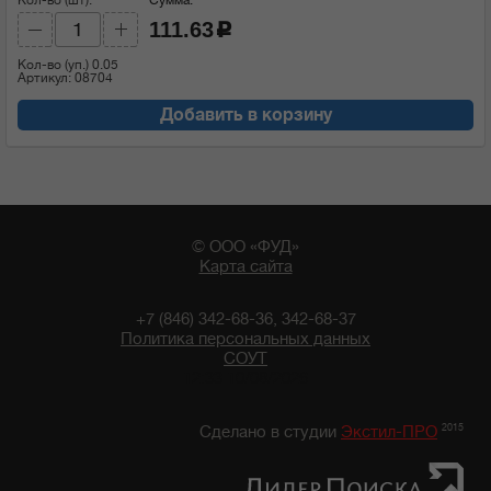
111.63
c
Кол-во (уп.)
0.05
Артикул: 08704
Добавить в корзину
© ООО «ФУД»
Карта сайта
+7 (846) 342-68-36, 342-68-37
Политика персональных данных
СОУТ
12:33 10/08/2026
2015
Сделано в студии
Экстил-ПРО