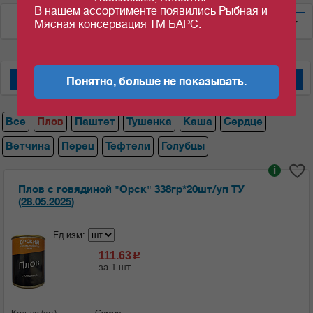
В нашем ассортименте появились Рыбная и
По весу за шт/кг
600
Мясная консервация ТМ БАРС.
Понятно, больше не показывать.
Мясные консервы "Барс"
Мясные консервы "Орский мясокомбинат"
Все
Плов
Паштет
Тушенка
Каша
Сердце
Ветчина
Перец
Тефтели
Голубцы
i
Плов с говядиной "Орск" 338гр*20шт/уп ТУ
(28.05.2025)
Ед.изм:
111.63
c
за 1 шт
Кол-во (шт):
Сумма: