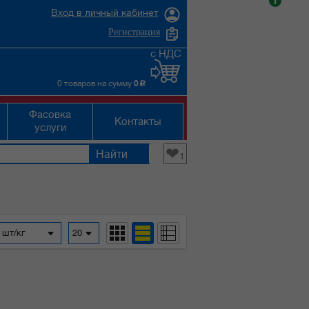
i
Вход в личный кабинет
Регистрация
с НДС
0 товаров на сумму
0
c
Фасовка
Контакты
услуги
❤
1
 шт/кг
20