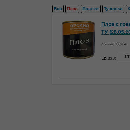
Все
Плов
Паштет
Тушенка
Плов с гов
ТУ (28.05.2
Артикул: 08704
шт
Ед.изм: