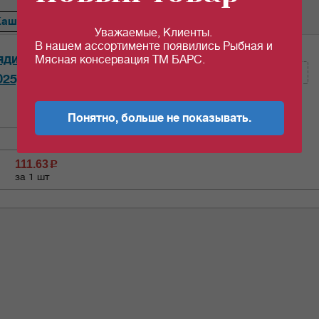
Каша
Сердце
Ветчина
Перец
Тефтели
Голубцы
Уважаемые, Клиенты.
В нашем ассортименте появились Рыбная и
Кол-во (шт):
ядиной "Орск" 338гр*20шт/уп
Мясная консервация ТМ БАРС.
025)
Кол-во (уп.)
0.05
Понятно, больше не показывать.
111.63
c
за 1 шт