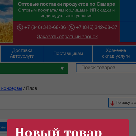
Оптовые поставки продуктов по Самаре
Оптовым покупателям юр.лицам и ИП скидки и
индивидуальные условия
+7 (846) 342-68-36
+7 (846) 342-68-37
Заказать обратный звонок
Доставка
Хранение
Поставщикам
Автоуслуги
склад.услуги
▼
 консервы
/
Плов
По весу за
рвы "Орский мясокомбинат"
Новый товар