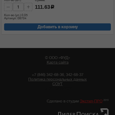
111.63
c
Кол-во (уп.)
0.05
Артикул: 08704
Добавить в корзину
© ООО «ФУД»
Карта сайта
+7 (846) 342-68-36, 342-68-37
Политика персональных данных
СОУТ
15:06 10/08/2026
2015
Сделано в студии
Экстил-ПРО