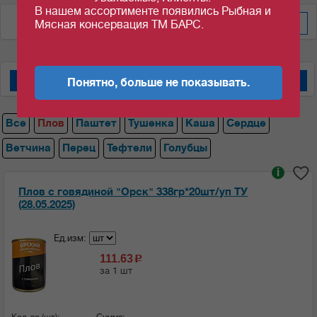
В нашем ассортименте появились Рыбная и
По цене за уп/меш
Мясная консервация ТМ БАРС.
Понятно, больше не показывать.
Мясные консервы "Барс"
Мясные консервы "Орский мясокомбинат"
Все
Плов
Паштет
Тушенка
Каша
Сердце
Ветчина
Перец
Тефтели
Голубцы
i
Плов с говядиной "Орск" 338гр*20шт/уп ТУ
(28.05.2025)
Ед.изм:
111.63
c
за 1 шт
Кол-во (шт):
Сумма: