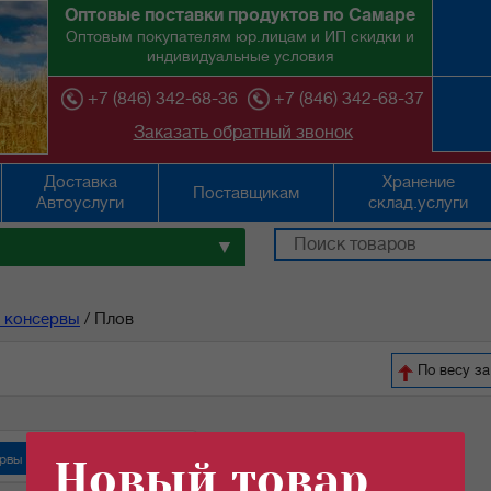
Оптовые поставки продуктов по Самаре
Оптовым покупателям юр.лицам и ИП скидки и
индивидуальные условия
+7 (846) 342-68-36
+7 (846) 342-68-37
Заказать обратный звонок
Доставка
Хранение
Поставщикам
Автоуслуги
склад.услуги
▼
 консервы
/
Плов
По весу з
рвы "Орский мясокомбинат"
Новый товар