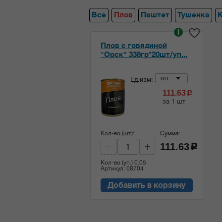
Все
Плов
Паштет
Тушенка
i
Плов с говядиной
"Орск" 338гр*20шт/уп...
шт
Ед.изм:
111.63
c
за 1 шт
Кол-во (шт):
Сумма:
111.63
c
Кол-во (уп.)
0.05
Артикул: 08704
Добавить в корзину