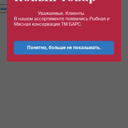
Каша
Сердце
Ветчина
Перец
Тефтели
Голубцы
Уважаемые, Клиенты.
В нашем ассортименте появились Рыбная и
Мясная консервация ТМ БАРС.
Понятно, больше не показывать.