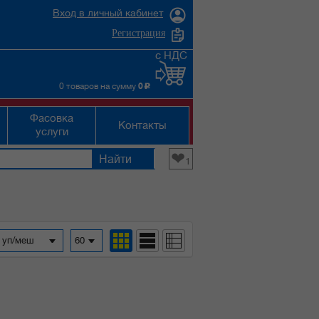
Вход в личный кабинет
Регистрация
с НДС
0 товаров на сумму
0
c
Фасовка
Контакты
услуги
❤
1
а уп/меш
60