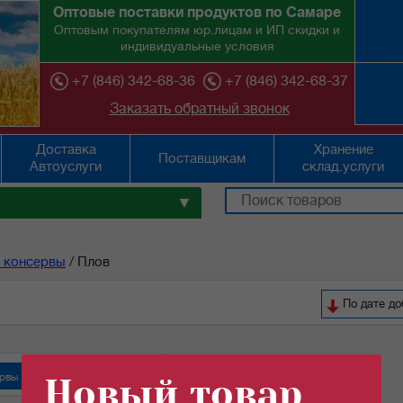
Оптовые поставки продуктов по Самаре
Оптовым покупателям юр.лицам и ИП скидки и
индивидуальные условия
+7 (846) 342-68-36
+7 (846) 342-68-37
Заказать обратный звонок
Доставка
Хранение
Поставщикам
Автоуслуги
склад.услуги
▼
 консервы
/
Плов
По дате д
рвы "Орский мясокомбинат"
Новый товар