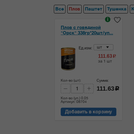
Все
Плов
Паштет
Тушенка
i
Плов с говядиной
"Орск" 338гр*20шт/уп...
шт
Ед.изм:
111.63
c
за 1 шт
Кол-во (шт):
Сумма:
111.63
c
Кол-во (уп.)
0.05
Артикул: 08704
Добавить в корзину