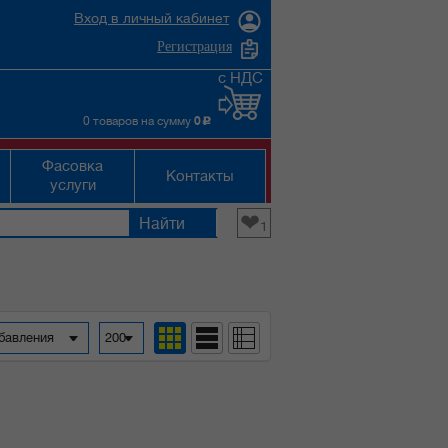
Вход в личный кабинет
Регистрация
с НДС
0 товаров на сумму
0
c
Фасовка
Контакты
услуги
❤
1
обавления
200