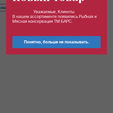
Каша
Сердце
Ветчина
Перец
Тефтели
Голубцы
Уважаемые, Клиенты.
В нашем ассортименте появились Рыбная и
Мясная консервация ТМ БАРС.
Понятно, больше не показывать.