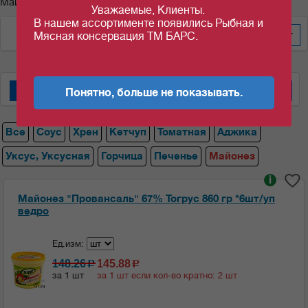
Майонез
Уважаемые, Клиенты.
В нашем ассортименте появились Рыбная и
По дате добавления
100
Мясная консервация ТМ БАРС.
Понятно, больше не показывать.
"Кухмастер" (Элита)
Майонез, уксус
Томатная паста "Моравка"
Все
Соус
Хрен
Кетчуп
Томатная
Аджика
Уксус, Уксусная
Горчица
Печенье
Майонез
i
Майонез "Провансаль" 67% Тогрус 860 гр *6шт/уп
ведро
Ед.изм:
148.26
145.88
c
c
за 1 шт
за 1 шт если кол-во кратно: 2 шт