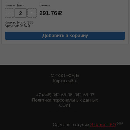
Кол-во (шт):
Сумма:
291.76
c
Кол-во (уп.)
0.333
Артикул: 04870
Добавить в корзину
© ООО «ФУД»
Карта сайта
+7 (846) 342-68-36, 342-68-37
Политика персональных данных
СОУТ
08:49 10/08/2026
2015
Сделано в студии
Экстил-ПРО