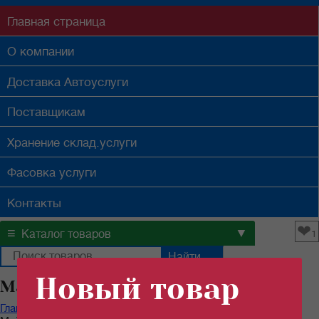
Главная
страница
О компании
Доставка
Автоуслуги
Поставщикам
Хранение
склад.услуги
Фасовка
услуги
Контакты
❤
≡
▼
Каталог товаров
1
Новый товар
Майонез оптом в Самаре
Главная
/
Каталог продуктов
/
Соусы, майонезы, уксус
/