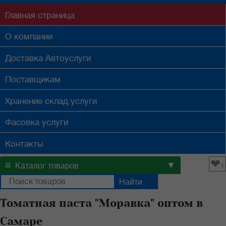
Главная
страница
О компании
Доставка
Автоуслуги
Поставщикам
Хранение
склад.услуги
Фасовка
услуги
Контакты
❤
≡
▼
Каталог товаров
1
Томатная паста "Моравка" оптом в
Самаре