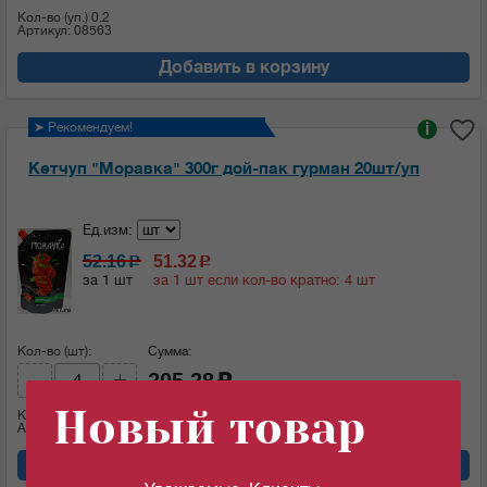
Кол-во (уп.)
0.2
Артикул: 08563
Добавить в корзину
➤ Рекомендуем!
i
Кетчуп "Моравка" 300г дой-пак гурман 20шт/уп
Ед.изм:
52.16
51.32
c
c
за 1 шт
за 1 шт если кол-во кратно: 4 шт
Кол-во (шт):
Сумма:
205.28
c
Новый товар
Кол-во (уп.)
0.2
Артикул: 08521
Добавить в корзину