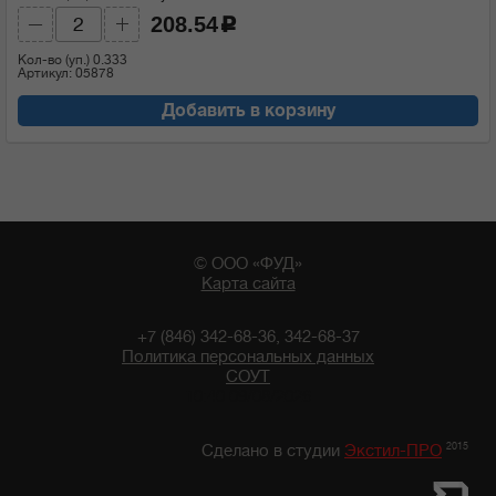
208.54
c
Кол-во (уп.)
0.333
Артикул: 05878
Добавить в корзину
© ООО «ФУД»
Карта сайта
+7 (846) 342-68-36, 342-68-37
Политика персональных данных
СОУТ
10:40 09/08/2026
2015
Сделано в студии
Экстил-ПРО