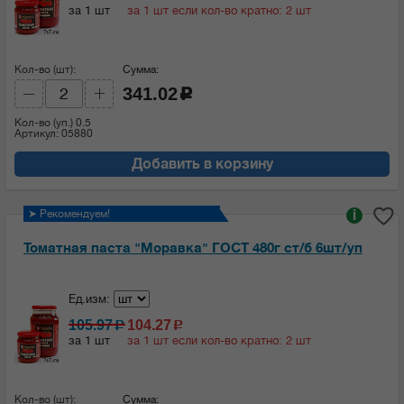
за 1 шт
за 1 шт если кол-во кратно: 2 шт
Кол-во (шт):
Сумма:
341.02
c
Кол-во (уп.)
0.5
Артикул: 05880
Добавить в корзину
➤ Рекомендуем!
i
Томатная паста "Моравка" ГОСТ 480г ст/б 6шт/уп
Ед.изм:
105.97
104.27
c
c
за 1 шт
за 1 шт если кол-во кратно: 2 шт
Кол-во (шт):
Сумма: