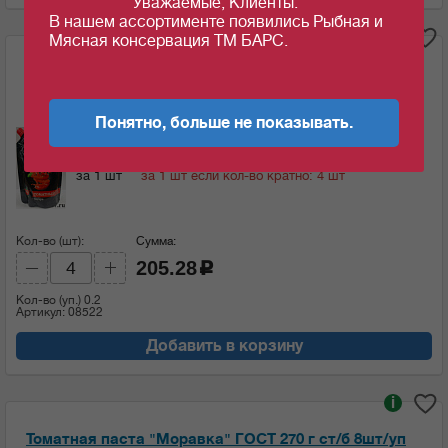
Уважаемые, Клиенты.
В нашем ассортименте появились Рыбная и
➤ Рекомендуем!
i
Мясная консервация ТМ БАРС.
Кетчуп "Моравка" 300г дой-пак томатный 20шт/уп
Понятно, больше не показывать.
Ед.изм:
52.16
51.32
c
c
за 1 шт
за 1 шт если кол-во кратно: 4 шт
Кол-во (шт):
Сумма:
205.28
c
Кол-во (уп.)
0.2
Артикул: 08522
Добавить в корзину
i
Томатная паста "Моравка" ГОСТ 270 г ст/б 8шт/уп