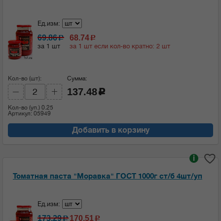
Ед.изм:
69.86
68.74
c
c
за 1 шт
за 1 шт если кол-во кратно: 2 шт
Кол-во (шт):
Сумма:
137.48
c
Кол-во (уп.)
0.25
Артикул: 05949
Добавить в корзину
i
Томатная паста "Моравка" ГОСТ 1000г ст/б 4шт/уп
Ед.изм:
173.29
170.51
c
c