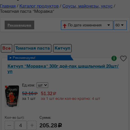
Главная
/
Каталог продуктов
/
Соусы, майонезы, уксус
/
Томатная паста "Моравка"
По дате изменения
60
Рекомендуем
Все
Томатная паста
Кетчуп
➤ Рекомендуем!
i
Кетчуп "Моравка" 300г дой-пак шашлычный 20шт/
уп
Ед.изм:
52.16
51.32
c
c
за 1 шт
за 1 шт если кол-во кратно: 4 шт
Кол-во (шт):
Сумма:
205.28
c