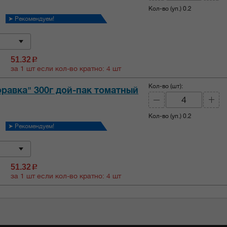
Кол-во (уп.)
0.2
➤ Рекомендуем!
51.32
c
за 1 шт если кол-во кратно: 4 шт
Кол-во (шт):
равка" 300г дой-пак томатный
Кол-во (уп.)
0.2
➤ Рекомендуем!
51.32
c
за 1 шт если кол-во кратно: 4 шт