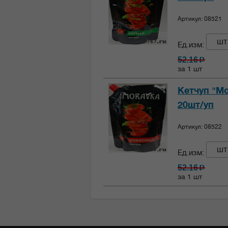
Артикул: 08521
шт
Ед.изм:
52.16
c
за 1 шт
Кетчуп "Мо
20шт/уп
Артикул: 08522
шт
Ед.изм:
52.16
c
за 1 шт