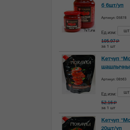
б 6шт/уп
Артикул: 05878
шт
Ед.изм:
105.97
c
за 1 шт
Кетчуп "Мо
шашлычный
Артикул: 08563
шт
Ед.изм:
52.16
c
за 1 шт
Кетчуп "Мо
20шт/уп