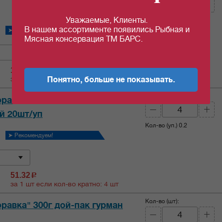
Уважаемые, Клиенты.
Кол-во (уп.)
0.333
В нашем ассортименте появились Рыбная и
➤ Рекомендуем!
Мясная консервация ТМ БАРС.
104.27
c
за 1 шт если кол-во кратно: 2 шт
Понятно, больше не показывать.
Кол-во (шт):
равка" 300г дой-пак
 20шт/уп
Кол-во (уп.)
0.2
➤ Рекомендуем!
51.32
c
за 1 шт если кол-во кратно: 4 шт
Кол-во (шт):
равка" 300г дой-пак гурман