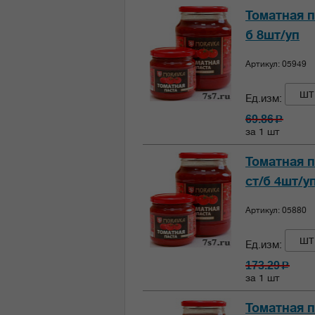
Томатная п
б 8шт/уп
Артикул: 05949
шт
Ед.изм:
69.86
c
за 1 шт
Томатная п
ст/б 4шт/у
Артикул: 05880
шт
Ед.изм:
173.29
c
за 1 шт
Томатная п