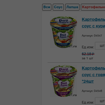
Все
Соус
Лапша
Картофельн
Картофель
соус с кур
Артикул: 04547
шт
Ед.изм:
62.18
c
за 1 шт
Картофель
соус с гов
*24шт
Артикул: 04546
шт
Ед.изм: