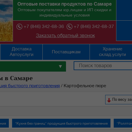
Оптовые поставки продуктов по Самаре
Оптовым покупателям юр.лицам и ИП скидки и
индивидуальные условия
+7 (846) 342-68-36
+7 (846) 342-68-37
Заказать обратный звонок
Доставка
Хранение
Поставщикам
Автоуслуги
склад.услуги
▼
м в Самаре
ция быстрого приготовления
/
Картофельное пюре
По весу за
ения
"Кухня без границ" продукция быстрого приготовления
"Роллтон