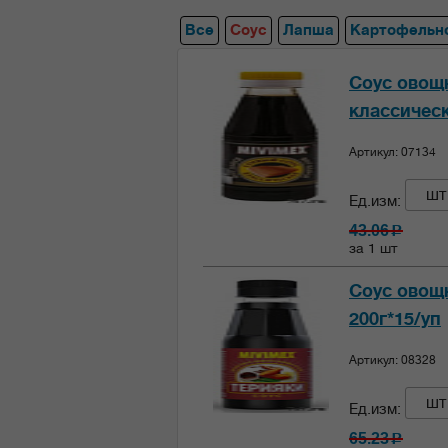
Все
Соус
Лапша
Картофельн
Соус овощ
классическ
Артикул: 07134
шт
Ед.изм:
43.06
c
за 1 шт
Соус овощн
200г*15/уп
Артикул: 08328
шт
Ед.изм:
65.23
c