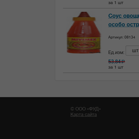
за 1 шт
Соус овощ
особо остр
Артикул: 08134
шт
Ед.изм:
53.84
c
за 1 шт
© ООО «ФУД»
Карта сайта