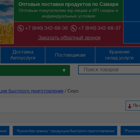
Оптовые поставки продуктов по Самаре
Оптовым покупателям юр.лицам и ИП скидки и
индивидуальные условия
+7 (846) 342-68-36
+7 (846) 342-68-37
Заказать обратный звонок
Доставка
Хранение
Поставщикам
Автоуслуги
склад.услуги
▼
ция быстрого приготовления
/
Соус
По 
ения
"Кухня без границ" продукция быстрого приготовления
"Роллтон