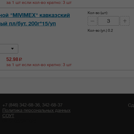
за 1 шт если кол-во кратно: 3 шт
Кол-во (шт):
ной "MIVIMEX" кавказский
ый пл/бут. 200г*15/уп
Кол-во (уп.)
0.2
52.98
c
за 1 шт если кол-во кратно: 3 шт
+7 (846) 342-68-36, 342-68-37
Сд
Политика персональных данных
СОУТ
08:42 06/08/2026