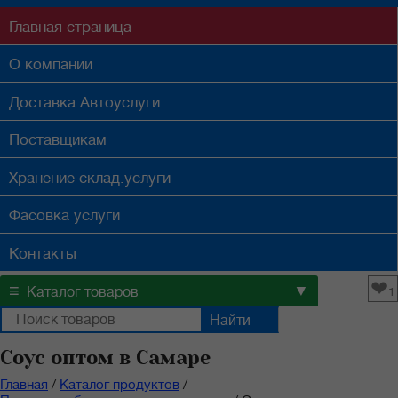
Главная
страница
О компании
Доставка
Автоуслуги
Поставщикам
Хранение
склад.услуги
Фасовка
услуги
Контакты
❤
≡
▼
Каталог товаров
1
Соус оптом в Самаре
Главная
/
Каталог продуктов
/