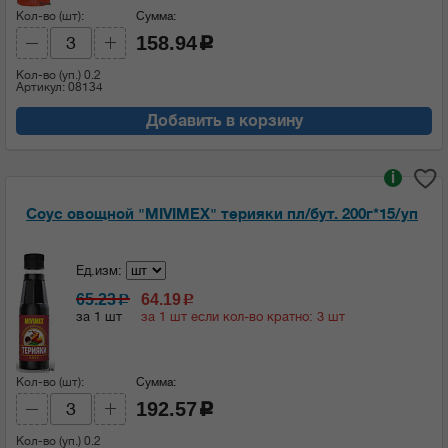
Кол-во (шт):
Сумма:
158.94
c
Кол-во (уп.)
0.2
Артикул: 08134
Добавить в корзину
i
Соус овощной "MIVIMEX" терияки пл/бут. 200г*15/уп
Ед.изм:
65.23
64.19
c
c
за 1 шт
за 1 шт если кол-во кратно: 3 шт
Кол-во (шт):
Сумма:
192.57
c
Кол-во (уп.)
0.2