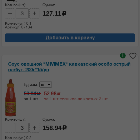
Кол-во (шт):
Сумма:
127.11
c
Кол-во (уп.)
0.1
Артикул: 07134
Добавить в корзину
i
Соус овощной "MIVIMEX" кавказский особо острый
пл/бут. 200г*15/уп
Ед.изм:
53.84
52.98
c
c
за 1 шт
за 1 шт если кол-во кратно: 3 шт
Кол-во (шт):
Сумма:
158.94
c
Кол-во (уп.)
0.2