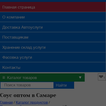
Главная
страница
О компании
Доставка
Автоуслуги
Поставщикам
Хранение
склад.услуги
Фасовка
услуги
Контакты
❤
≡
▼
Каталог товаров
1
Соус оптом в Самаре
Главная
/
Каталог продуктов
/