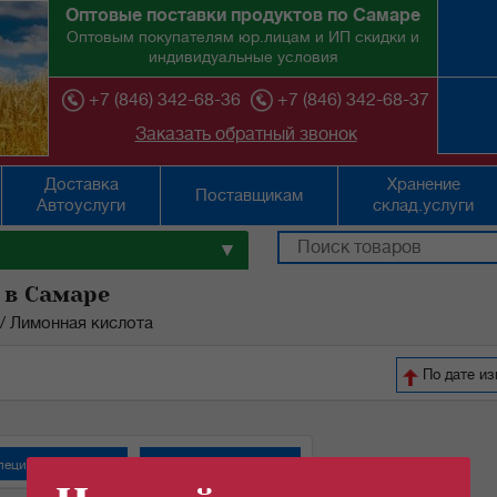
Оптовые поставки продуктов по Самаре
Оптовым покупателям юр.лицам и ИП скидки и
индивидуальные условия
+7 (846) 342-68-36
+7 (846) 342-68-37
Заказать обратный звонок
Доставка
Хранение
Поставщикам
Автоуслуги
склад.услуги
▼
 в Самаре
/
Лимонная кислота
По дате и
пеции "СмакиТаки"
Специи "Спецаромат"