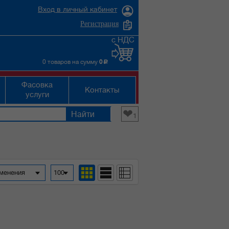
Вход в личный кабинет
Регистрация
с НДС
0 товаров на сумму
0
c
Фасовка
Контакты
услуги
❤
1
зменения
100