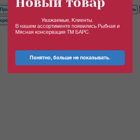
Новый товар
Приправа
Кориандр, Корица
Желатин
Разрыхлитель
Уважаемые, Клиенты.
кроп
В нашем ассортименте появились Рыбная и
Мясная консервация ТМ БАРС.
Понятно, больше не показывать.