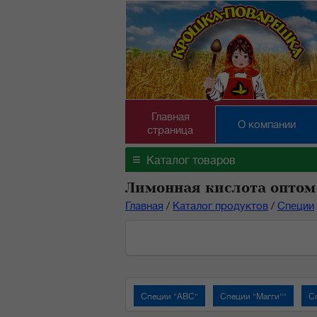
Главная
О компании
страница
≡
Каталог товаров
Лимонная кислота оптом
Главная
/
Каталог продуктов
/
Специи
Специи "АВС"
Специи "Магги""
С