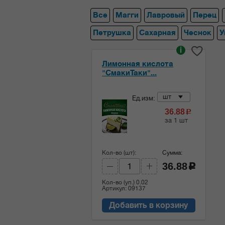
Все
Магги
Лавровый
Перец
Петрушка
Сахарная
Чеснок
У
i
Лимонная кислота
"СмакиТаки"...
шт
Ед.изм:
36.88
c
за 1 шт
Кол-во (шт):
Сумма:
36.88
c
Кол-во (уп.)
0.02
Артикул: 09137
Добавить в корзину