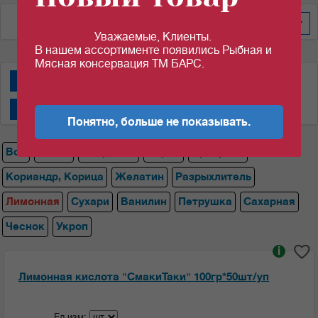
По дате изменения
100
Уважаемые, Клиенты.
В нашем ассортименте появились Рыбная и
Мясная консервация ТМ БАРС.
Специи "АВС"
Специи "Магги""
Специи "СмакиТаки"
Специи "Спецаромат"
Понятно, больше не показывать.
Все
Магги
Лавровый
Перец
Приправа
Кориандр, Корица
Желатин
Разрыхлитель
Лимонная
Сухари
Ванилин
Петрушка
Сахарная
Чеснок
Укроп
i
Лимонная кислота "СмакиТаки" 100гр*50шт/уп
Ед.изм: