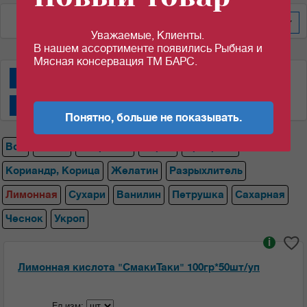
По цене за шт/кг
20
Уважаемые, Клиенты.
В нашем ассортименте появились Рыбная и
Мясная консервация ТМ БАРС.
Специи "АВС"
Специи "Магги""
Специи "СмакиТаки"
Специи "Спецаромат"
Понятно, больше не показывать.
Все
Магги
Лавровый
Перец
Приправа
Кориандр, Корица
Желатин
Разрыхлитель
Лимонная
Сухари
Ванилин
Петрушка
Сахарная
Чеснок
Укроп
i
Лимонная кислота "СмакиТаки" 100гр*50шт/уп
Ед.изм: