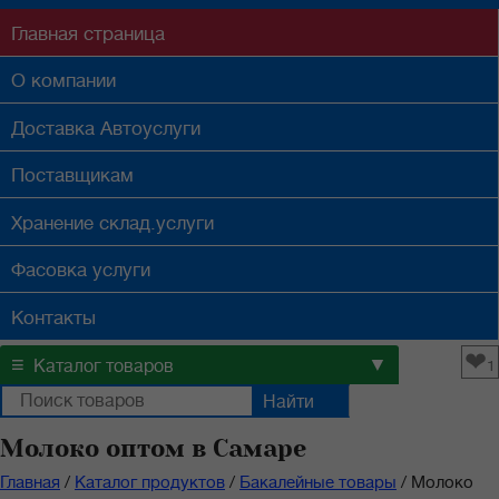
Главная
страница
О компании
Доставка
Автоуслуги
Поставщикам
Хранение
склад.услуги
Фасовка
услуги
Контакты
❤
≡
▼
Каталог товаров
1
Молоко оптом в Самаре
Главная
/
Каталог продуктов
/
Бакалейные товары
/
Молоко