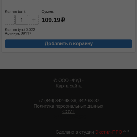
Кол-во (шт):
Сумма:
109.19
c
Кол-во (уп.)
0.022
Артикул: 09117
Добавить в корзину
© ООО «ФУД»
Карта сайта
+7 (846) 342-68-36, 342-68-37
Политика персональных данных
СОУТ
12:44 09/08/2026
2015
Сделано в студии
Экстил-ПРО