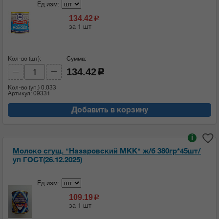
Ед.изм:
134.42
c
за 1 шт
Кол-во (шт):
Сумма:
134.42
c
Кол-во (уп.)
0.033
Артикул: 09331
Добавить в корзину
i
Молоко сгущ. "Назаровский МКК" ж/б 380гр*45шт/
уп ГОСТ(26.12.2025)
Ед.изм:
109.19
c
за 1 шт