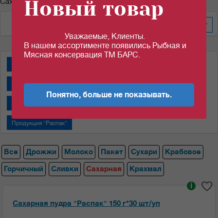
Новый товар
Сахарная пудра
По дате добавления
100
Уважаемые, Клиенты.
В нашем ассортименте появились Рыбная и
Мясная консервация ТМ БАРС.
Дрожжи "Пакмай"
Дрожжи "САФ-НЕВА"
Крабовые палочки
Молоко сгущенное "Алексеевское"
Понятно, больше не показывать.
Молоко сгущенное "Назаровский МКК"
Пакеты
Продукция "Распак"
Все
Дрожжи
Молоко
Пакет
Сухари
Крабовое
Горчичный
Сливки
Сахарная
Крахмал
i
Сахарная пудра "Распак" 150 г*30 шт/уп