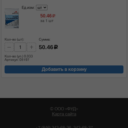
Ед.изм:
50.46
c
за 1 шт
Кол-во (шт):
Сумма:
50.46
c
Кол-во (уп.)
0.033
Артикул: 05197
Добавить в корзину
© ООО «ФУД»
Карта сайта
+7 (846) 342-68-36, 342-68-37