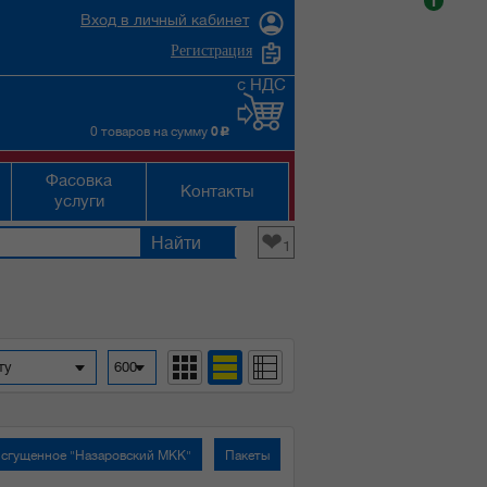
i
Вход в личный кабинет
Регистрация
с НДС
0 товаров на сумму
0
c
Фасовка
Контакты
услуги
❤
1
фавиту
600
сгущенное "Назаровский МКК"
Пакеты