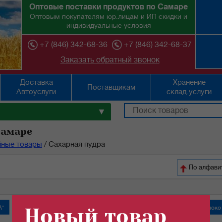
Оптовые поставки продуктов по Самаре
Оптовым покупателям юр.лицам и ИП скидки и
индивидуальные условия
+7 (846) 342-68-36
+7 (846) 342-68-37
Заказать обратный звонок
Доставка
Хранение
Поставщикам
Автоуслуги
склад.услуги
▼
Самаре
йные товары
/
Сахарная пудра
По ал
А"
Крабовые палочки
Новый товар
Молоко сгущенное "Алексеевское"
Молоко 