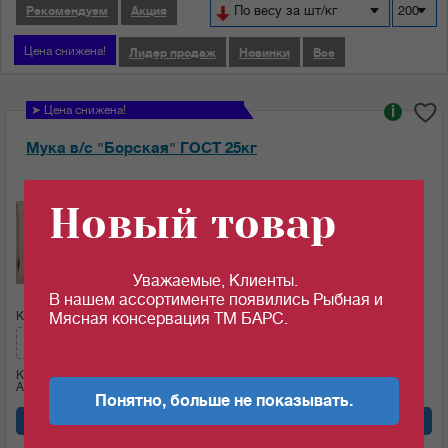
По весу за шт/кг
200
Рекомендуем
Акция
Цена снижена!
Лидер продаж
Новинки
Все
➤ Цена снижена!
i
Мука в/с "Борская" ГОСТ 25кг
Ед.изм:
Новый товар
28.25
c
за 1 кг
Уважаемые, Клиенты.
В нашем ассортименте появились Рыбная и
Кол-во (меш.):
Сумма:
Мясная консервация ТМ БАРС.
706.25
c
Кол-во (кг)
25
Артикул: 09243
Понятно, больше не показывать.
Добавить в корзину