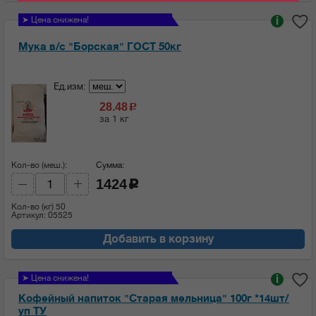
➤ Цена снижена!
i
Мука в/с "Борская" ГОСТ 50кг
Ед.изм:
28.48
c
за 1 кг
Кол-во (меш.):
Сумма:
1424
c
Кол-во (кг)
50
Артикул: 05525
Добавить в корзину
➤ Цена снижена!
i
Кофейный напиток "Старая мельница" 100г *14шт/
уп ТУ