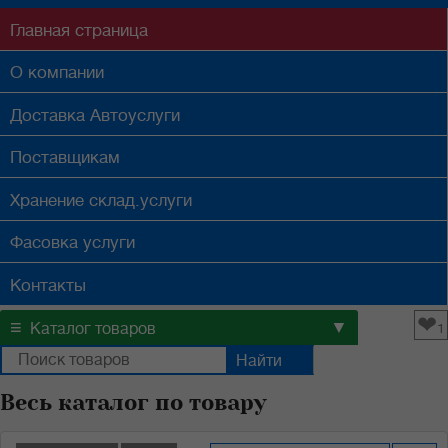
Главная
страница
О компании
Доставка
Автоуслуги
Поставщикам
Хранение
склад.услуги
Фасовка
услуги
Контакты
❤
≡
▼
Каталог товаров
1
Весь каталог по товару