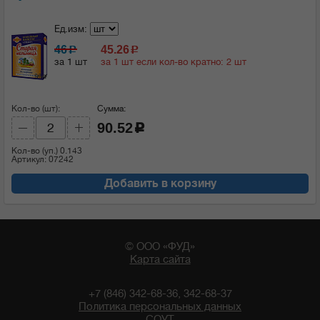
Ед.изм:
46
45.26
c
c
за 1 шт
за 1 шт если кол-во кратно: 2 шт
Кол-во (шт):
Сумма:
90.52
c
Кол-во (уп.)
0.143
Артикул: 07242
Добавить в корзину
© ООО «ФУД»
Карта сайта
+7 (846) 342-68-36, 342-68-37
Политика персональных данных
СОУТ