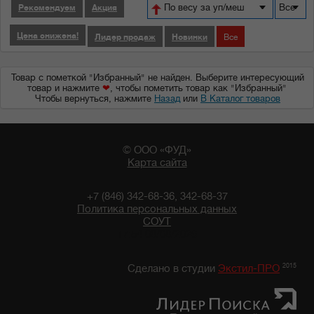
По весу за уп/меш
Все
Рекомендуем
Акция
Цена снижена!
Лидер продаж
Новинки
Все
Товар с пометкой "Избранный" не найден. Выберите интересующий
товар и нажмите
❤
, чтобы пометить товар как "Избранный"
Чтобы вернуться, нажмите
Назад
или
В Каталог товаров
© ООО «ФУД»
Карта сайта
+7 (846) 342-68-36, 342-68-37
Политика персональных данных
СОУТ
17:54 08/08/2026
2015
Сделано в студии
Экстил-ПРО