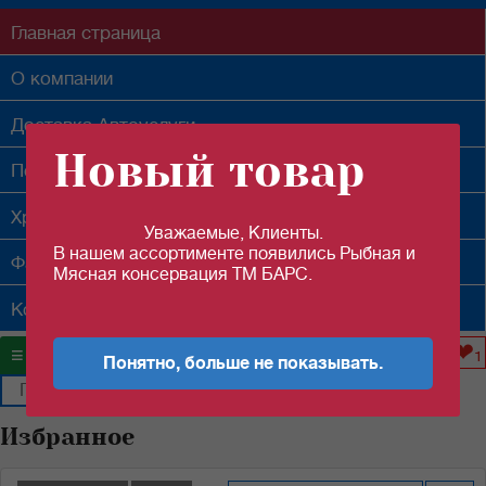
Главная
страница
О компании
Доставка
Автоуслуги
Новый товар
Поставщикам
Хранение
склад.услуги
Уважаемые, Клиенты.
В нашем ассортименте появились Рыбная и
Фасовка
услуги
Мясная консервация ТМ БАРС.
Контакты
❤
≡
▼
Каталог товаров
1
Понятно, больше не показывать.
Избранное