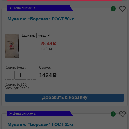
➤ Цена снижена!
i
Мука в/с "Борская" ГОСТ 50кг
Ед.изм:
28.48
c
за 1 кг
Кол-во (меш.):
Сумма:
1424
c
Кол-во (кг)
50
Артикул: 05525
Добавить в корзину
➤ Цена снижена!
i
Мука в/с "Борская" ГОСТ 25кг