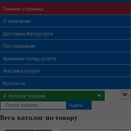
Главная
страница
О компании
Доставка
Автоуслуги
Поставщикам
Хранение
склад.услуги
Фасовка
услуги
Контакты
❤
≡
▼
Каталог товаров
1
Весь каталог по товару