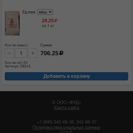
Ед.изм:
28.25
c
за 1 кг
Кол-во (меш.):
Сумма:
706.25
c
Кол-во (кг)
25
Артикул: 09243
Добавить в корзину
© ООО «ФУД»
Карта сайта
+7 (846) 342-68-36, 342-68-37
Политика персональных данных
СОУТ