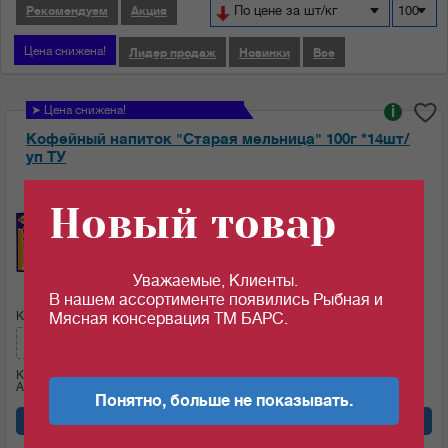
По цене за шт/кг
100
Рекомендуем
Акция
Цена снижена!
Лидер продаж
Новинки
Все
➤ Цена снижена!
i
Кофейный напиток "Старая мельница" 100г *14шт/
уп ТУ
Ед.изм:
Новый товар
46
45.26
c
c
за 1 шт
за 1 шт если кол-во кратно: 2 шт
Уважаемые, Клиенты.
В нашем ассортименте появились Рыбная и
Кол-во (шт):
Сумма:
Мясная консервация ТМ БАРС.
90.52
c
Кол-во (уп.)
0.143
Артикул: 07242
Понятно, больше не показывать.
Добавить в корзину