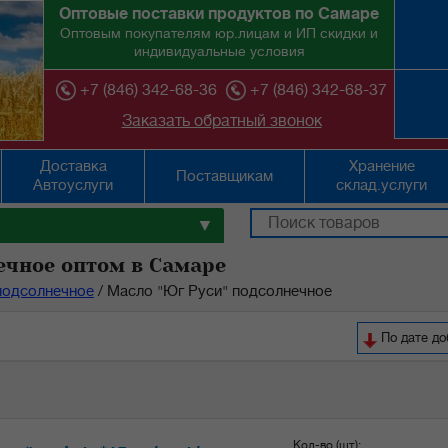
Оптовые поставки продуктов по Самаре
Оптовым покупателям юр.лицам и ИП скидки и
индивидуальные условия
+7 (846) 342-68-36
+7 (846) 342-68-37
Заказать обратный звонок
Доставка
Хранение
Поставщикам
Автоуслуги
склад.услуги
▼
ечное оптом в Самаре
подсолнечное
/
Масло "Юг Руси" подсолнечное
По дате д
Кол-во (шт):