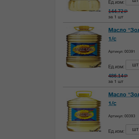
шт
Ед.изм:
144.72
c
за 1 шт
Масло "Зол
1/с
Артикул: 00391
шт
Ед.изм:
486.14
c
за 1 шт
Масло "Зол
1/с
Артикул: 00393
шт
Ед.изм: