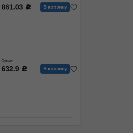
861.03
c
В корзину
Сумма:
632.9
c
В корзину