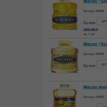
Масло "Зла
Артикул: 05858
шт
Ед.изм:
162.05
c
за 1 шт
Масло "Зла
Артикул: 02666
шт
Ед.изм:
Масло Анни
Артикул: 04663