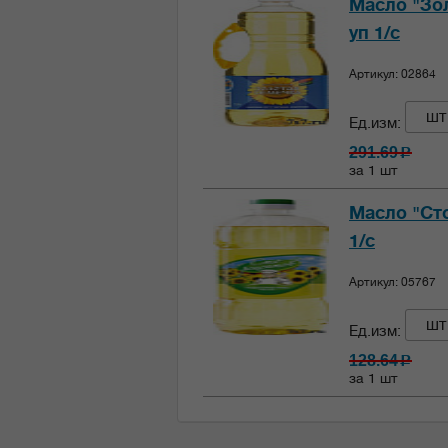
Масло "Зол
уп 1/с
Артикул: 02864
шт
Ед.изм:
291.69
c
за 1 шт
Масло "Сто
1/с
Артикул: 05767
шт
Ед.изм:
128.64
c
за 1 шт