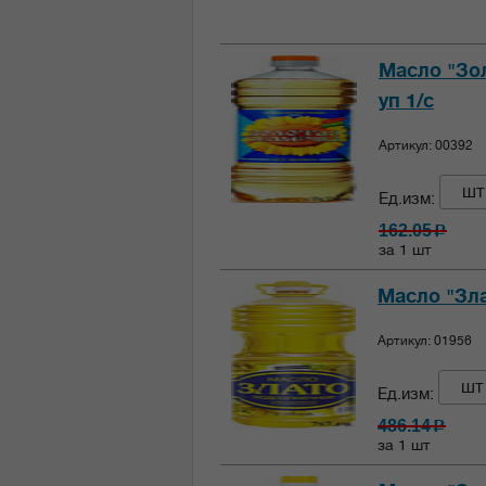
Масло "Зол
уп 1/с
Артикул: 00392
шт
Ед.изм:
162.05
c
за 1 шт
Масло "Зла
Артикул: 01956
шт
Ед.изм:
486.14
c
за 1 шт