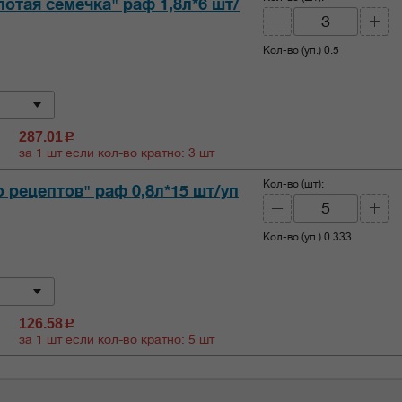
отая семечка" раф 1,8л*6 шт/
Кол-во (уп.)
0.5
287.01
c
за 1 шт если кол-во кратно: 3 шт
Кол-во (шт):
 рецептов" раф 0,8л*15 шт/уп
Кол-во (уп.)
0.333
126.58
c
за 1 шт если кол-во кратно: 5 шт