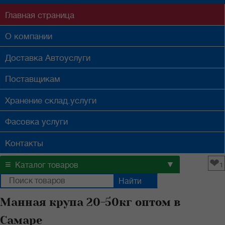
Главная
страница
О компании
Доставка
Автоуслуги
Поставщикам
Хранение
склад.услуги
Фасовка
услуги
Контакты
❤
≡
▼
Каталог товаров
1
Манная крупа 20-50кг оптом в
Самаре