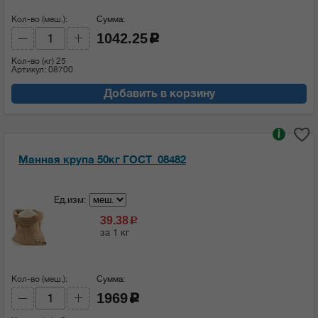
Кол-во (меш.):
Сумма:
1042.25
c
Кол-во (кг)
25
Артикул: 08700
Добавить в корзину
i
Манная крупа 50кг ГОСТ_08482
Ед.изм:
39.38
c
за 1 кг
Кол-во (меш.):
Сумма:
1969
c