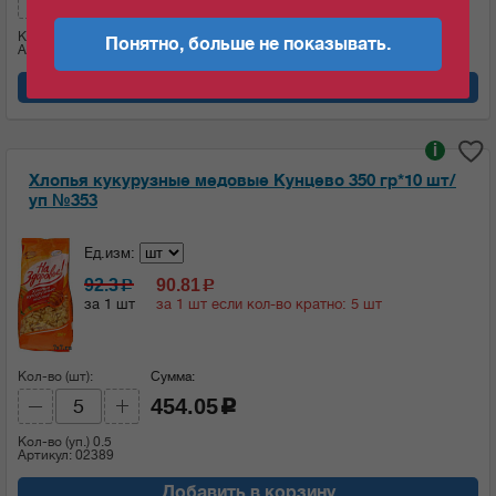
452.9
c
Кол-во (уп.)
0.5
Понятно, больше не показывать.
Артикул: 02329
Добавить в корзину
i
Хлопья кукурузные медовые Кунцево 350 гр*10 шт/
уп №353
Ед.изм:
92.3
90.81
c
c
за 1 шт
за 1 шт если кол-во кратно: 5 шт
Кол-во (шт):
Сумма:
454.05
c
Кол-во (уп.)
0.5
Артикул: 02389
Добавить в корзину