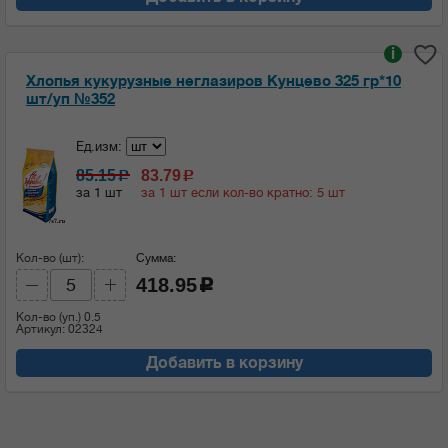
i
Хлопья кукурузные неглазиров Кунцево 325 гр*10
шт/уп №352
Ед.изм:
85.15
83.79
c
c
за 1 шт
за 1 шт если кол-во кратно: 5 шт
Кол-во (шт):
Сумма:
418.95
c
Кол-во (уп.)
0.5
Артикул: 02324
Добавить в корзину