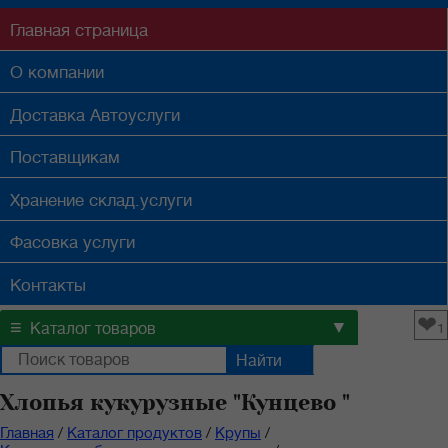
Главная
страница
О компании
Доставка
Автоуслуги
Поставщикам
Хранение
склад.услуги
Фасовка
услуги
Контакты
❤
≡
▼
Каталог товаров
1
Хлопья кукурузные "Кунцево "
Главная
/
Каталог продуктов
/
Крупы
/