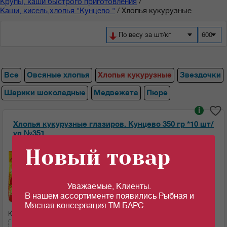
Крупы, каши быстрого приготовления
/
Каши, кисель,хлопья "Кунцево "
/
Хлопья кукурузные
По весу за шт/кг
600
Все
Овсяные хлопья
Хлопья кукурузные
Звездочки
Шарики шоколадные
Медвежата
Пюре
i
Хлопья кукурузные глазиров. Кунцево 350 гр *10 шт/
уп №351
Новый товар
Ед.изм:
92.06
90.58
c
c
за 1 шт
за 1 шт если кол-во кратно: 5 шт
Уважаемые, Клиенты.
В нашем ассортименте появились Рыбная и
Мясная консервация ТМ БАРС.
Кол-во (шт):
Сумма: