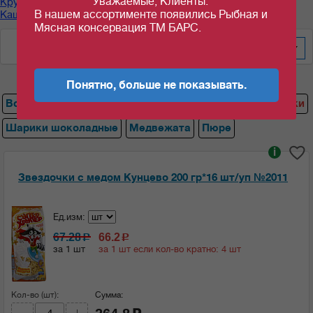
Уважаемые, Клиенты.
Крупы, каши быстрого приготовления
/
В нашем ассортименте появились Рыбная и
Каши, кисель,хлопья "Кунцево "
/
Звездочки
Мясная консервация ТМ БАРС.
По цене за уп/меш
20
Понятно, больше не показывать.
Все
Овсяные хлопья
Хлопья кукурузные
Звездочки
Шарики шоколадные
Медвежата
Пюре
i
Звездочки с медом Кунцево 200 гр*16 шт/уп №2011
Ед.изм:
67.28
66.2
c
c
за 1 шт
за 1 шт если кол-во кратно: 4 шт
Кол-во (шт):
Сумма: