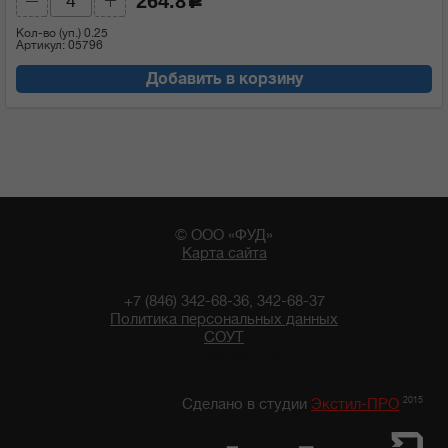
264.8
c
Кол-во (уп.)
0.25
Артикул: 05796
Добавить в корзину
© ООО «ФУД»
Карта сайта
+7 (846) 342-68-36, 342-68-37
Политика персональных данных
СОУТ
13:18 09/08/2026
2015
Сделано в студии
Экстил-ПРО