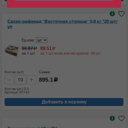
i
Сахар-рафинад "Восточная столица" 0,8 кг *20 шт/
уп
Ед.изм:
90.97
89.51
c
c
за 1 шт
за 1 шт если кол-во кратно: 10 шт
Кол-во (шт):
Сумма:
895.1
c
Кол-во (уп.)
0.5
Артикул: 07743
Добавить в корзину
i