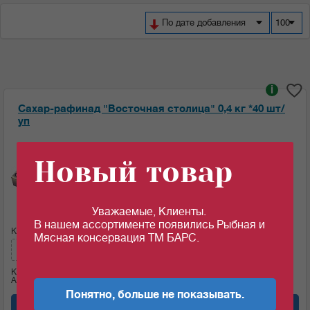
По дате добавления
100
i
Сахар-рафинад "Восточная столица" 0,4 кг *40 шт/
уп
Ед.изм:
Новый товар
47.32
46.56
c
c
за 1 шт
за 1 шт если кол-во кратно: 10 шт
Уважаемые, Клиенты.
В нашем ассортименте появились Рыбная и
Кол-во (шт):
Сумма:
Мясная консервация ТМ БАРС.
465.6
c
Кол-во (уп.)
0.25
Артикул: 07744
Понятно, больше не показывать.
Добавить в корзину