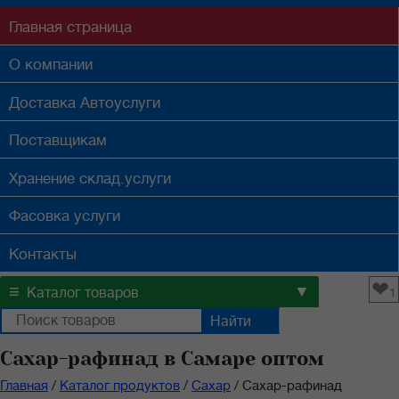
Главная
страница
О компании
Доставка
Автоуслуги
Поставщикам
Хранение
склад.услуги
Фасовка
услуги
Контакты
❤
≡
▼
Каталог товаров
1
Сахар-рафинад в Самаре оптом
Главная
/
Каталог продуктов
/
Сахар
/
Сахар-рафинад