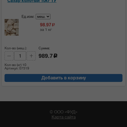
Сахар колотый 10кг ТУ
Ед.изм:
98.97
c
за 1 кг
Кол-во (меш.):
Сумма:
989.7
c
Кол-во (кг)
10
Артикул: 07519
Добавить в корзину
© ООО «ФУД»
Карта сайта