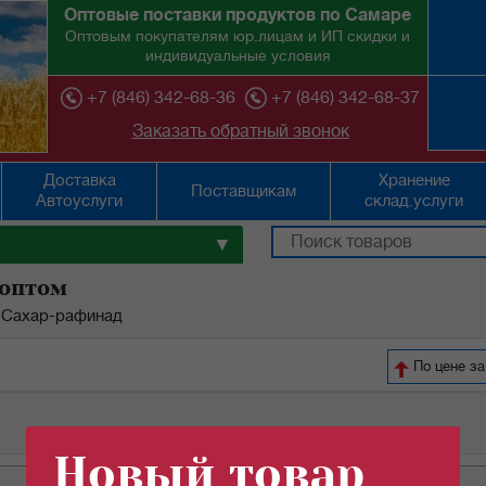
Оптовые поставки продуктов по Самаре
Оптовым покупателям юр.лицам и ИП скидки и
индивидуальные условия
+7 (846) 342-68-36
+7 (846) 342-68-37
Заказать обратный звонок
Доставка
Хранение
Поставщикам
Автоуслуги
склад.услуги
▼
 оптом
Сахар-рафинад
По цене з
Новый товар
ед.изм
цена
кол-во