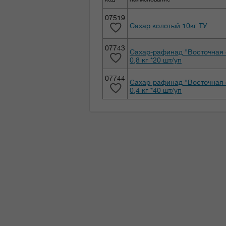
07519
Сахар колотый 10кг ТУ
07743
Сахар-рафинад "Восточная 
0,8 кг *20 шт/уп
07744
Сахар-рафинад "Восточная 
0,4 кг *40 шт/уп