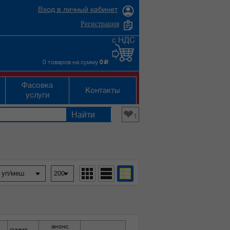
Вход в личный кабинет
Регистрация
с НДС
0 товаров на сумму
0
c
Фасовка
Контакты
услуги
❤
1
а уп/меш
200
анонс
сумма