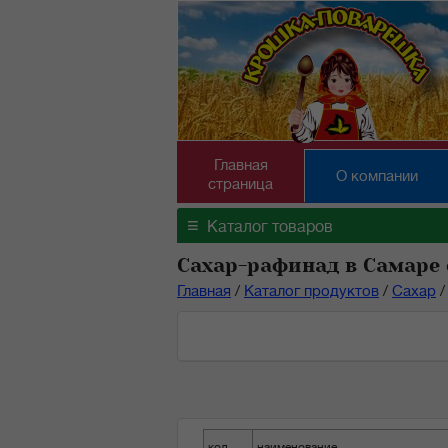
Главная
О компании
страница
≡
Каталог товаров
Сахар-рафинад в Самаре
Главная
/
Каталог продуктов
/
Сахар
/
код
наименование